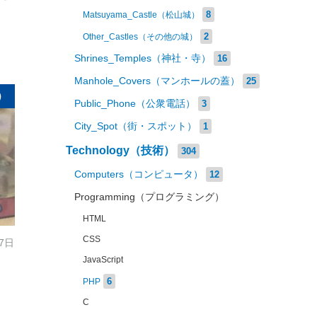
8
Matsuyama_Castle（松山城）
2
Other_Castles（その他の城）
Shrines_Temples（神社・寺）
16
Manhole_Covers（マンホールの蓋）
25
）
Public_Phone（公衆電話）
3
City_Spot（街・スポット）
1
Technology（技術）
304
Computers（コンピュータ）
12
Programming（プログラミング）
HTML
CSS
17日
JavaScript
6
PHP
C