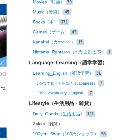
Movies（映画）
79
）
Music（音楽）
45
Books（本）
372
Games（ゲーム）
43
Kanahei（カナヘイ）
15
Nintama_Rantarou（忍たま乱太郎）
1
Language_Learning（語学学習）
Learning_English（英語学習）
31
30日
7
JRPGで覚える英単語（Japanese）
なっ
7
JRPG Vocabulary（English）
Lifestyle（生活用品・雑貨）
Daily_Goods（生活用品）
121
Zakka（雑貨）
）
100yen_Shop（100円ショップ）
58