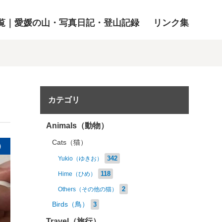
覧｜愛媛の山・写真日記・登山記録
リンク集
カテゴリ
Animals（動物）
Cats（猫）
）
342
Yukio（ゆきお）
118
Hime（ひめ）
2
Others（その他の猫）
Birds（鳥）
3
Travel（旅行）