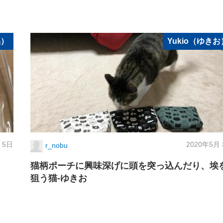
品）
Yukio（ゆきお
 5日
2020年5月
r_nobu
猫柄ポーチに興味深げに頭を突っ込んだり、埃
狙う猫-ゆきお