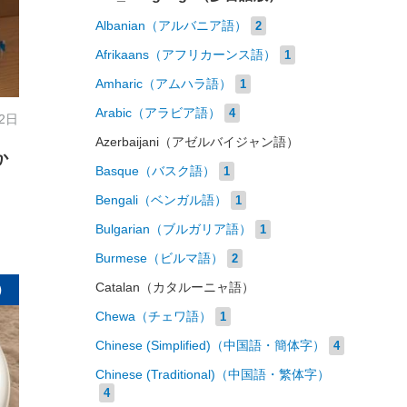
Albanian（アルバニア語）
2
Afrikaans（アフリカーンス語）
1
Amharic（アムハラ語）
1
Arabic（アラビア語）
4
 2日
Azerbaijani（アゼルバイジャン語）
か
Basque（バスク語）
1
Bengali（ベンガル語）
1
Bulgarian（ブルガリア語）
1
Burmese（ビルマ語）
2
Catalan（カタルーニャ語）
）
Chewa（チェワ語）
1
Chinese (Simplified)（中国語・簡体字）
4
Chinese (Traditional)（中国語・繁体字）
4