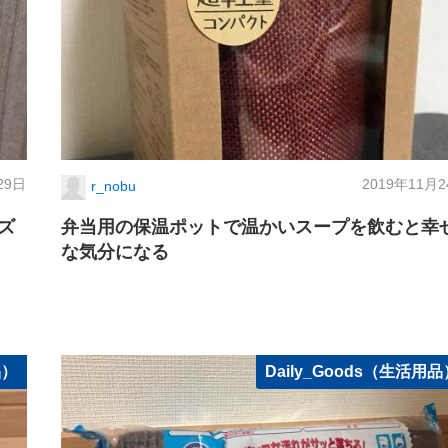
29日
2019年11月
r_nobu
ズ
弁当用の保温ポットで温かいスープを飲むと幸
な気分になる
品）
Daily_Goods（生活用品