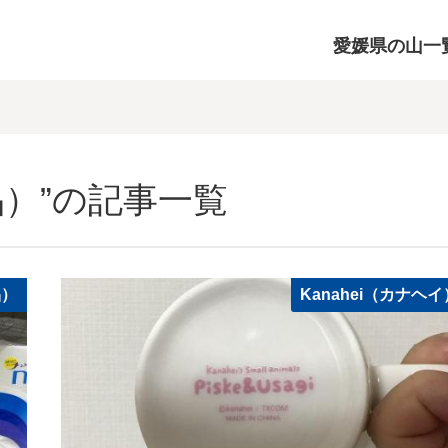
愛媛県の山一
用品）”の記事一覧
品）
Kanahei（カナヘイ