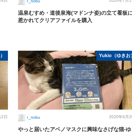
24日
2020年7月
r_nobu
温泉むすめ・道後泉海(マドンナ姿)の立て看板
惹かれてクリアファイルを購入
品）
Yukio（ゆきお
12日
2020年6月
r_nobu
やっと届いたアベノマスクに興味なさげな猫-ゆ