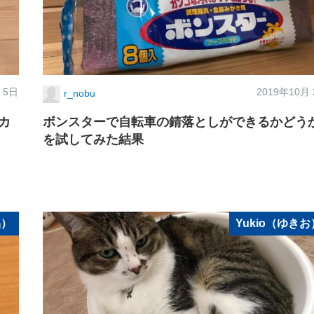
 5日
2019年10月
r_nobu
カ
ボンスターで自転車の錆落としができるかどう
を試してみた結果
品）
Yukio（ゆきお