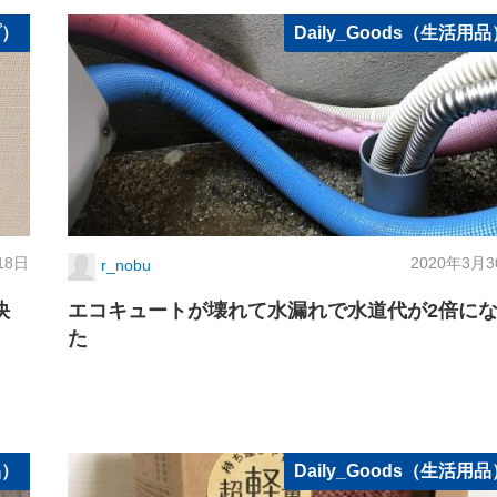
プ）
Daily_Goods（生活用品
18日
2020年3月
r_nobu
快
エコキュートが壊れて水漏れで水道代が2倍に
た
品）
Daily_Goods（生活用品