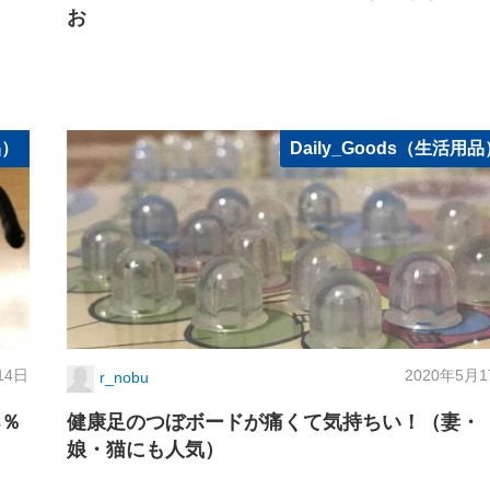
お
品）
Daily_Goods（生活用品
14日
2020年5月
r_nobu
3％
健康足のつぼボードが痛くて気持ちい！（妻・
娘・猫にも人気）