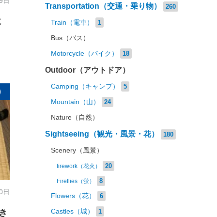
19日
Transportation（交通・乗り物）
260
に
Train（電車）
1
Bus（バス）
Motorcycle（バイク）
18
Outdoor（アウトドア）
Camping（キャンプ）
5
）
Mountain（山）
24
Nature（自然）
Sightseeing（観光・風景・花）
180
Scenery（風景）
20
firework（花火）
8
Fireflies（蛍）
20日
Flowers（花）
6
き
Castles（城）
1