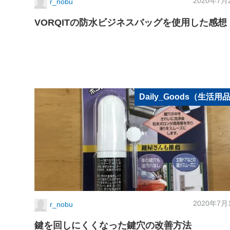
2020年7月
r_nobu
VORQITの防水ビジネスバッグを使用した感想
Daily_Goods（生活用
2020年7月
r_nobu
鍵を回しにくくなった鍵穴の改善方法