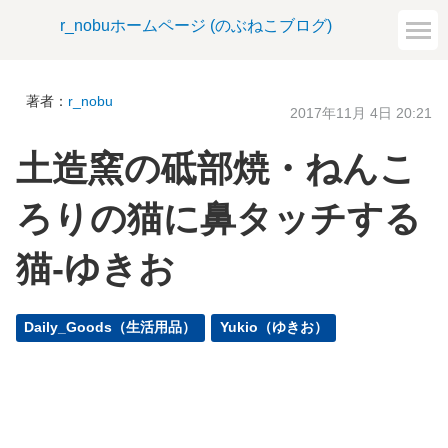
r_nobuホームページ (のぶねこブログ)
著者：
r_nobu
2017年11月 4日 20:21
土造窯の砥部焼・ねんこ
ろりの猫に鼻タッチする
猫-ゆきお
Daily_Goods（生活用品）
Yukio（ゆきお）