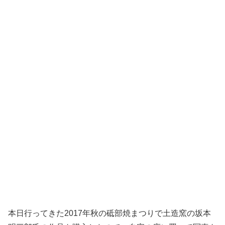
本日行ってきた2017年秋の砥部焼まつりで土造窯の坂本