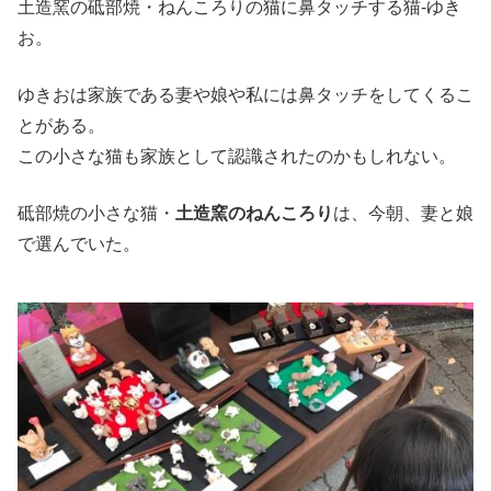
土造窯の砥部焼・ねんころりの猫に鼻タッチする猫-ゆき
お。
ゆきおは家族である妻や娘や私には鼻タッチをしてくるこ
とがある。
この小さな猫も家族として認識されたのかもしれない。
砥部焼の小さな猫・
土造窯のねんころり
は、今朝、妻と娘
で選んでいた。