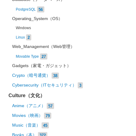
56
PostgreSQL
Operating_System（OS）
Windows
2
Linux
Web_Management（Web管理）
27
Movable Type
Gadgets（家電・ガジェット）
Crypto（暗号通貨）
38
Cybersecurity（ITセキュリティ）
3
Culture（文化）
Anime（アニメ）
57
Movies（映画）
79
Music（音楽）
45
Books（本）
372