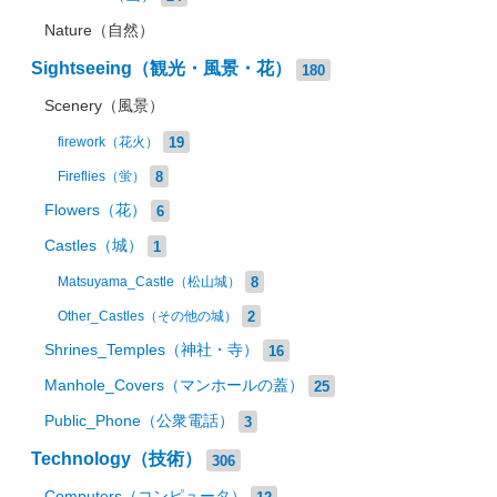
Nature（自然）
Sightseeing（観光・風景・花）
180
Scenery（風景）
19
firework（花火）
8
Fireflies（蛍）
Flowers（花）
6
Castles（城）
1
8
Matsuyama_Castle（松山城）
2
Other_Castles（その他の城）
Shrines_Temples（神社・寺）
16
Manhole_Covers（マンホールの蓋）
25
Public_Phone（公衆電話）
3
Technology（技術）
306
Computers（コンピュータ）
12