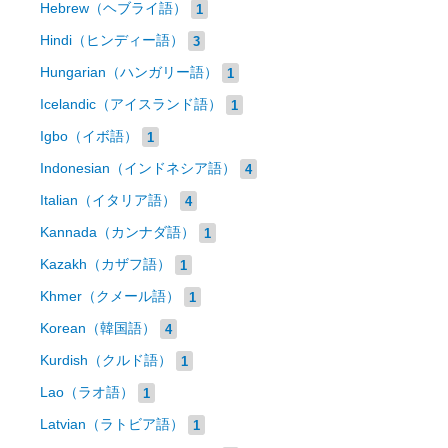
Hebrew（ヘブライ語）
1
Hindi（ヒンディー語）
3
Hungarian（ハンガリー語）
1
Icelandic（アイスランド語）
1
Igbo（イボ語）
1
Indonesian（インドネシア語）
4
Italian（イタリア語）
4
Kannada（カンナダ語）
1
Kazakh（カザフ語）
1
Khmer（クメール語）
1
Korean（韓国語）
4
Kurdish（クルド語）
1
Lao（ラオ語）
1
Latvian（ラトビア語）
1