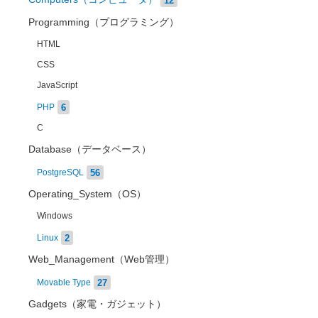
Programming（プログラミング）
HTML
CSS
JavaScript
6
PHP
C
Database（データベース）
56
PostgreSQL
Operating_System（OS）
Windows
2
Linux
Web_Management（Web管理）
27
Movable Type
Gadgets（家電・ガジェット）