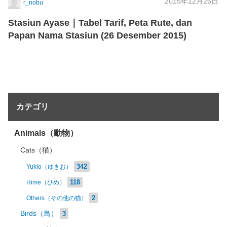
2015年12月26日
r_nobu
Stasiun Ayase｜Tabel Tarif, Peta Rute, dan
Papan Nama Stasiun (26 Desember 2015)
カテゴリ
Animals（動物）
Cats（猫）
342
Yukio（ゆきお）
118
Hime（ひめ）
2
Others（その他の猫）
Birds（鳥）
3