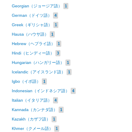
Georgian（ジョージア語）
1
German（ドイツ語）
4
Greek（ギリシャ語）
1
Hausa（ハウサ語）
1
Hebrew（ヘブライ語）
1
Hindi（ヒンディー語）
3
Hungarian（ハンガリー語）
1
Icelandic（アイスランド語）
1
Igbo（イボ語）
1
Indonesian（インドネシア語）
4
Italian（イタリア語）
4
Kannada（カンナダ語）
1
Kazakh（カザフ語）
1
Khmer（クメール語）
1