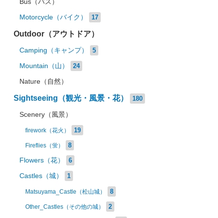
Bus（バス）
Motorcycle（バイク）
17
Outdoor（アウトドア）
Camping（キャンプ）
5
Mountain（山）
24
Nature（自然）
Sightseeing（観光・風景・花）
180
Scenery（風景）
19
firework（花火）
8
Fireflies（蛍）
Flowers（花）
6
Castles（城）
1
8
Matsuyama_Castle（松山城）
2
Other_Castles（その他の城）