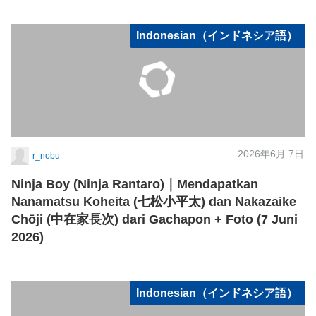
Indonesian（インドネシア語）
2026年6月 7日
r_nobu
Ninja Boy (Ninja Rantaro)｜Mendapatkan
Nanamatsu Koheita (七松小平太) dan Nakazaike
Chōji (中在家長次) dari Gachapon + Foto (7 Juni
2026)
Indonesian（インドネシア語）