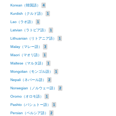
Korean（韓国語）
4
Kurdish（クルド語）
1
Lao（ラオ語）
1
Latvian（ラトビア語）
1
Lithuanian（リトアニア語）
1
Malay（マレー語）
3
Maori（マオリ語）
1
Maltese（マルタ語）
1
Mongolian（モンゴル語）
1
Nepali（ネパール語）
2
Norwegian（ノルウェー語）
2
Oromo（オロモ語）
1
Pashto（パシュトー語）
1
Persian（ペルシア語）
2