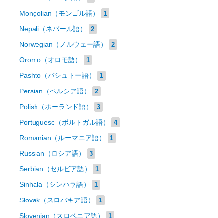
Mongolian（モンゴル語）
1
Nepali（ネパール語）
2
Norwegian（ノルウェー語）
2
Oromo（オロモ語）
1
Pashto（パシュトー語）
1
Persian（ペルシア語）
2
Polish（ポーランド語）
3
Portuguese（ポルトガル語）
4
Romanian（ルーマニア語）
1
Russian（ロシア語）
3
Serbian（セルビア語）
1
Sinhala（シンハラ語）
1
Slovak（スロバキア語）
1
Slovenian（スロベニア語）
1