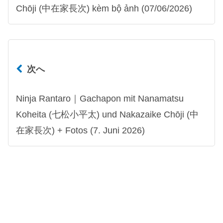
Chōji (中在家長次) kèm bộ ảnh (07/06/2026)
次へ
Ninja Rantaro｜Gachapon mit Nanamatsu
Koheita (七松小平太) und Nakazaike Chōji (中
在家長次) + Fotos (7. Juni 2026)