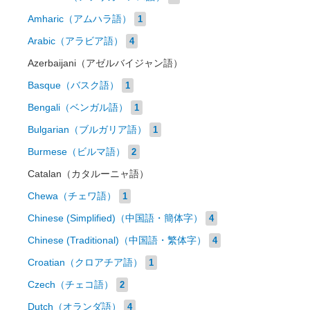
Amharic（アムハラ語）
1
Arabic（アラビア語）
4
Azerbaijani（アゼルバイジャン語）
Basque（バスク語）
1
Bengali（ベンガル語）
1
Bulgarian（ブルガリア語）
1
Burmese（ビルマ語）
2
Catalan（カタルーニャ語）
Chewa（チェワ語）
1
Chinese (Simplified)（中国語・簡体字）
4
Chinese (Traditional)（中国語・繁体字）
4
Croatian（クロアチア語）
1
Czech（チェコ語）
2
Dutch（オランダ語）
4