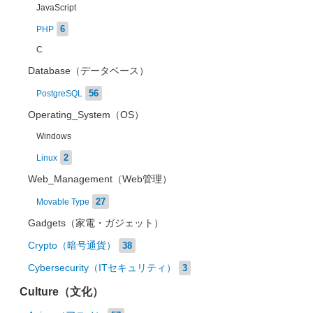
JavaScript
6
PHP
C
Database（データベース）
56
PostgreSQL
Operating_System（OS）
Windows
2
Linux
Web_Management（Web管理）
27
Movable Type
Gadgets（家電・ガジェット）
Crypto（暗号通貨）
38
Cybersecurity（ITセキュリティ）
3
Culture（文化）