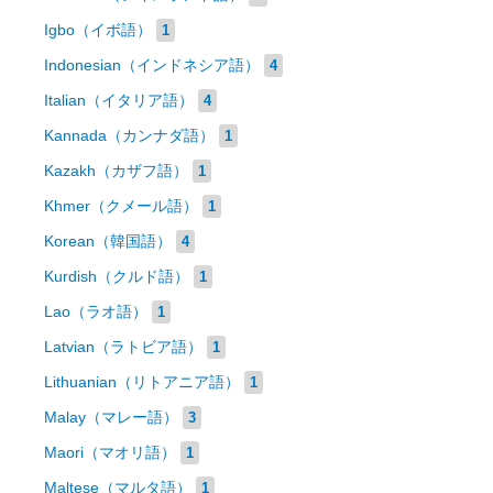
Igbo（イボ語）
1
Indonesian（インドネシア語）
4
Italian（イタリア語）
4
Kannada（カンナダ語）
1
Kazakh（カザフ語）
1
Khmer（クメール語）
1
Korean（韓国語）
4
Kurdish（クルド語）
1
Lao（ラオ語）
1
Latvian（ラトビア語）
1
Lithuanian（リトアニア語）
1
Malay（マレー語）
3
Maori（マオリ語）
1
Maltese（マルタ語）
1