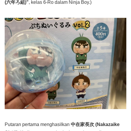
(六年ろ組)"
, kelas 6-Ro dalam Ninja Boy.)
Putaran pertama menghasilkan
中在家長次 (Nakazaike