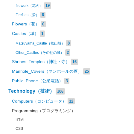
19
firework（花火）
8
Fireflies（蛍）
Flowers（花）
6
Castles（城）
1
8
Matsuyama_Castle（松山城）
2
Other_Castles（その他の城）
Shrines_Temples（神社・寺）
16
Manhole_Covers（マンホールの蓋）
25
Public_Phone（公衆電話）
3
Technology（技術）
306
Computers（コンピュータ）
12
Programming（プログラミング）
HTML
CSS