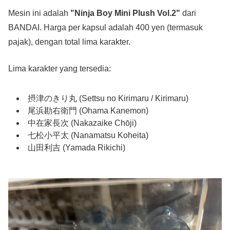
Mesin ini adalah
"Ninja Boy Mini Plush Vol.2"
dari
BANDAI. Harga per kapsul adalah 400 yen (termasuk
pajak), dengan total lima karakter.
Lima karakter yang tersedia:
摂津のきり丸 (Settsu no Kirimaru / Kirimaru)
尾浜勘右衛門 (Ohama Kanemon)
中在家長次 (Nakazaike Chōji)
七松小平太 (Nanamatsu Koheita)
山田利吉 (Yamada Rikichi)