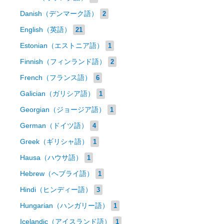
Danish（デンマーク語）
2
English（英語）
21
Estonian（エストニア語）
1
Finnish（フィンランド語）
2
French（フランス語）
6
Galician（ガリシア語）
1
Georgian（ジョージア語）
1
German（ドイツ語）
4
Greek（ギリシャ語）
1
Hausa（ハウサ語）
1
Hebrew（ヘブライ語）
1
Hindi（ヒンディー語）
3
Hungarian（ハンガリー語）
1
Icelandic（アイスランド語）
1