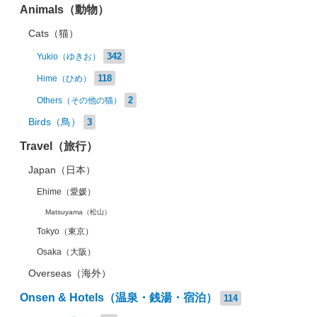
Animals（動物）
Cats（猫）
342
Yukio（ゆきお）
118
Hime（ひめ）
2
Others（その他の猫）
Birds（鳥）
3
Travel（旅行）
Japan（日本）
Ehime（愛媛）
Matsuyama（松山）
Tokyo（東京）
Osaka（大阪）
Overseas（海外）
Onsen & Hotels（温泉・銭湯・宿泊）
114