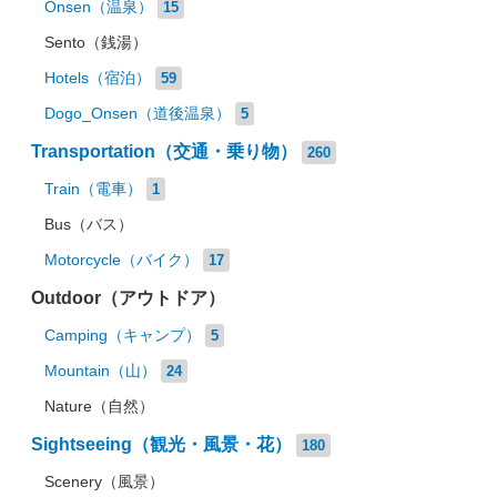
Onsen（温泉）
15
Sento（銭湯）
Hotels（宿泊）
59
Dogo_Onsen（道後温泉）
5
Transportation（交通・乗り物）
260
Train（電車）
1
Bus（バス）
Motorcycle（バイク）
17
Outdoor（アウトドア）
Camping（キャンプ）
5
Mountain（山）
24
Nature（自然）
Sightseeing（観光・風景・花）
180
Scenery（風景）