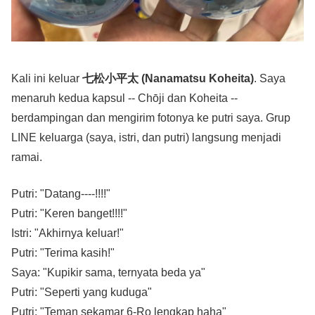
Kali ini keluar
七松小平太 (Nanamatsu Koheita)
. Saya
menaruh kedua kapsul -- Chōji dan Koheita --
berdampingan dan mengirim fotonya ke putri saya. Grup
LINE keluarga (saya, istri, dan putri) langsung menjadi
ramai.
Putri: "Datang----!!!!"
Putri: "Keren banget!!!!"
Istri: "Akhirnya keluar!"
Putri: "Terima kasih!"
Saya: "Kupikir sama, ternyata beda ya"
Putri: "Seperti yang kuduga"
Putri: "Teman sekamar 6-Ro lengkap haha"