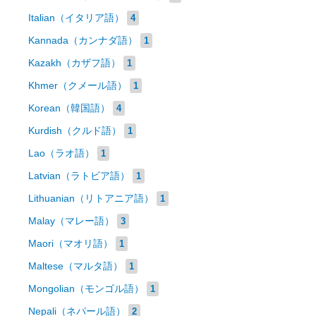
Italian（イタリア語）
4
Kannada（カンナダ語）
1
Kazakh（カザフ語）
1
Khmer（クメール語）
1
Korean（韓国語）
4
Kurdish（クルド語）
1
Lao（ラオ語）
1
Latvian（ラトビア語）
1
Lithuanian（リトアニア語）
1
Malay（マレー語）
3
Maori（マオリ語）
1
Maltese（マルタ語）
1
Mongolian（モンゴル語）
1
Nepali（ネパール語）
2