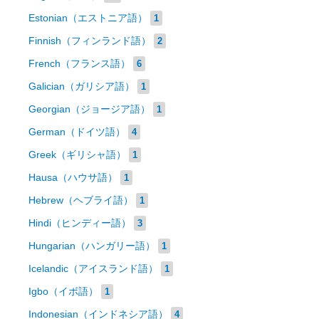
Estonian（エストニア語）
1
Finnish（フィンランド語）
2
French（フランス語）
6
Galician（ガリシア語）
1
Georgian（ジョージア語）
1
German（ドイツ語）
4
Greek（ギリシャ語）
1
Hausa（ハウサ語）
1
Hebrew（ヘブライ語）
1
Hindi（ヒンディー語）
3
Hungarian（ハンガリー語）
1
Icelandic（アイスランド語）
1
Igbo（イボ語）
1
Indonesian（インドネシア語）
4