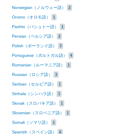
Norwegian（ノルウェー語）
2
Oromo（オロモ語）
1
Pashto（パシュトー語）
1
Persian（ペルシア語）
2
Polish（ポーランド語）
3
Portuguese（ポルトガル語）
4
Romanian（ルーマニア語）
1
Russian（ロシア語）
3
Serbian（セルビア語）
1
Sinhala（シンハラ語）
1
Slovak（スロバキア語）
1
Slovenian（スロベニア語）
1
Somali（ソマリ語）
1
Spanish（スペイン語）
6