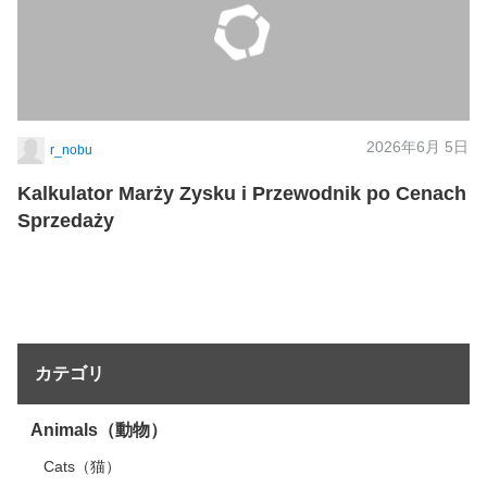
2026年6月 5日
r_nobu
Kalkulator Marży Zysku i Przewodnik po Cenach
Sprzedaży
カテゴリ
Animals（動物）
Cats（猫）