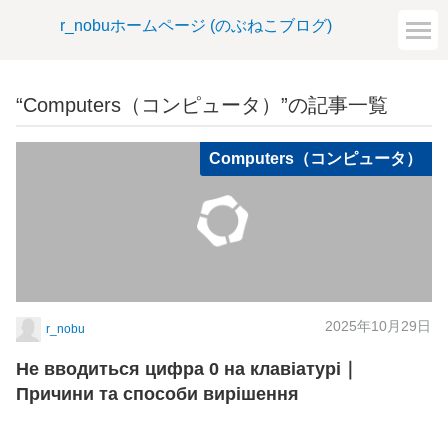
r_nobuホームページ (のぶねこブログ)
“Computers（コンピュータ）”の記事一覧
Computers（コンピュータ）
2025年10月29日
r_nobu
Не вводиться цифра 0 на клавіатурі｜
Причини та способи вирішення