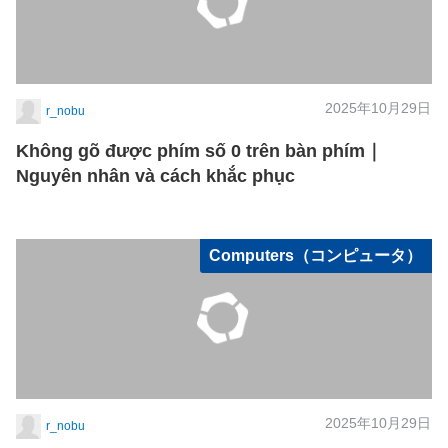
2025年10月29日
r_nobu
Không gõ được phím số 0 trên bàn phím｜
Nguyên nhân và cách khắc phục
Computers（コンピュータ）
2025年10月29日
r_nobu