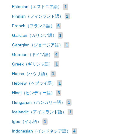
Estonian（エストニア語）
1
Finnish（フィンランド語）
2
French（フランス語）
6
Galician（ガリシア語）
1
Georgian（ジョージア語）
1
German（ドイツ語）
4
Greek（ギリシャ語）
1
Hausa（ハウサ語）
1
Hebrew（ヘブライ語）
1
Hindi（ヒンディー語）
3
Hungarian（ハンガリー語）
1
Icelandic（アイスランド語）
1
Igbo（イボ語）
1
Indonesian（インドネシア語）
4