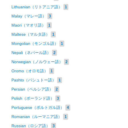
Lithuanian（リトアニア語）
1
Malay（マレー語）
3
Maori（マオリ語）
1
Maltese（マルタ語）
1
Mongolian（モンゴル語）
1
Nepali（ネパール語）
2
Norwegian（ノルウェー語）
2
Oromo（オロモ語）
1
Pashto（パシュトー語）
1
Persian（ペルシア語）
2
Polish（ポーランド語）
3
Portuguese（ポルトガル語）
4
Romanian（ルーマニア語）
1
Russian（ロシア語）
3