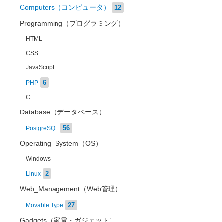
Computers（コンピュータ）
12
Programming（プログラミング）
HTML
CSS
JavaScript
6
PHP
C
Database（データベース）
56
PostgreSQL
Operating_System（OS）
Windows
2
Linux
Web_Management（Web管理）
27
Movable Type
Gadgets（家電・ガジェット）