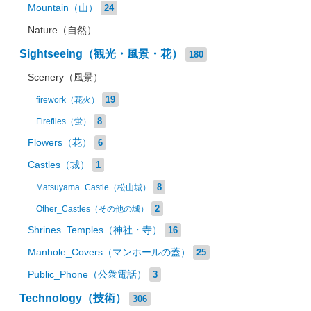
Mountain（山）
24
Nature（自然）
Sightseeing（観光・風景・花）
180
Scenery（風景）
19
firework（花火）
8
Fireflies（蛍）
Flowers（花）
6
Castles（城）
1
8
Matsuyama_Castle（松山城）
2
Other_Castles（その他の城）
Shrines_Temples（神社・寺）
16
Manhole_Covers（マンホールの蓋）
25
Public_Phone（公衆電話）
3
Technology（技術）
306