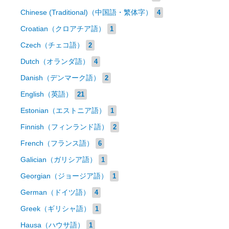
Chinese (Traditional)（中国語・繁体字）
4
Croatian（クロアチア語）
1
Czech（チェコ語）
2
Dutch（オランダ語）
4
Danish（デンマーク語）
2
English（英語）
21
Estonian（エストニア語）
1
Finnish（フィンランド語）
2
French（フランス語）
6
Galician（ガリシア語）
1
Georgian（ジョージア語）
1
German（ドイツ語）
4
Greek（ギリシャ語）
1
Hausa（ハウサ語）
1