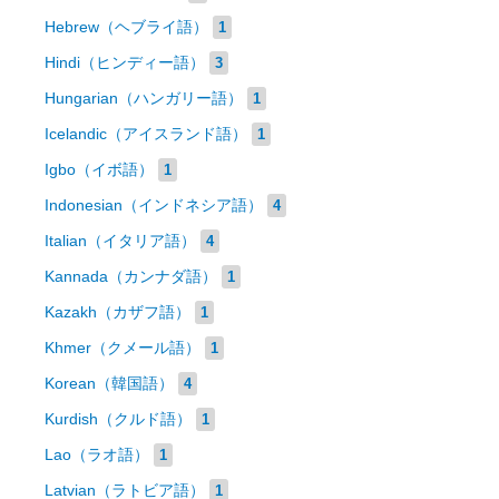
Hebrew（ヘブライ語）
1
Hindi（ヒンディー語）
3
Hungarian（ハンガリー語）
1
Icelandic（アイスランド語）
1
Igbo（イボ語）
1
Indonesian（インドネシア語）
4
Italian（イタリア語）
4
Kannada（カンナダ語）
1
Kazakh（カザフ語）
1
Khmer（クメール語）
1
Korean（韓国語）
4
Kurdish（クルド語）
1
Lao（ラオ語）
1
Latvian（ラトビア語）
1