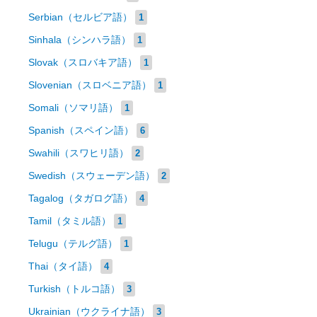
Serbian（セルビア語）
1
Sinhala（シンハラ語）
1
Slovak（スロバキア語）
1
Slovenian（スロベニア語）
1
Somali（ソマリ語）
1
Spanish（スペイン語）
6
Swahili（スワヒリ語）
2
Swedish（スウェーデン語）
2
Tagalog（タガログ語）
4
Tamil（タミル語）
1
Telugu（テルグ語）
1
Thai（タイ語）
4
Turkish（トルコ語）
3
Ukrainian（ウクライナ語）
3