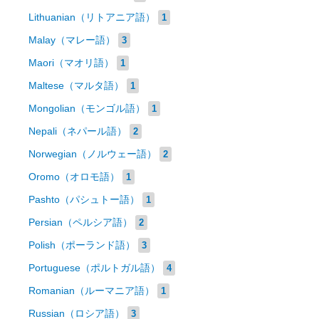
Lithuanian（リトアニア語）
1
Malay（マレー語）
3
Maori（マオリ語）
1
Maltese（マルタ語）
1
Mongolian（モンゴル語）
1
Nepali（ネパール語）
2
Norwegian（ノルウェー語）
2
Oromo（オロモ語）
1
Pashto（パシュトー語）
1
Persian（ペルシア語）
2
Polish（ポーランド語）
3
Portuguese（ポルトガル語）
4
Romanian（ルーマニア語）
1
Russian（ロシア語）
3