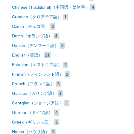
Chinese (Traditional)（中国語・繁体字）
4
Croatian（クロアチア語）
1
Czech（チェコ語）
2
Dutch（オランダ語）
4
Danish（デンマーク語）
2
English（英語）
21
Estonian（エストニア語）
1
Finnish（フィンランド語）
2
French（フランス語）
6
Galician（ガリシア語）
1
Georgian（ジョージア語）
1
German（ドイツ語）
4
Greek（ギリシャ語）
1
Hausa（ハウサ語）
1