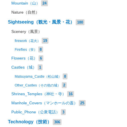
Mountain（山）
24
Nature（自然）
Sightseeing（観光・風景・花）
180
Scenery（風景）
19
firework（花火）
8
Fireflies（蛍）
Flowers（花）
6
Castles（城）
1
8
Matsuyama_Castle（松山城）
2
Other_Castles（その他の城）
Shrines_Temples（神社・寺）
16
Manhole_Covers（マンホールの蓋）
25
Public_Phone（公衆電話）
3
Technology（技術）
306