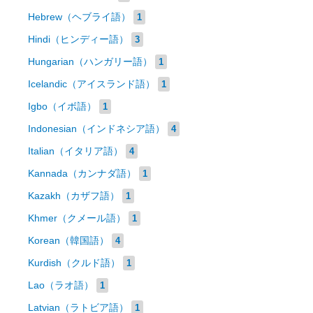
Hebrew（ヘブライ語）
1
Hindi（ヒンディー語）
3
Hungarian（ハンガリー語）
1
Icelandic（アイスランド語）
1
Igbo（イボ語）
1
Indonesian（インドネシア語）
4
Italian（イタリア語）
4
Kannada（カンナダ語）
1
Kazakh（カザフ語）
1
Khmer（クメール語）
1
Korean（韓国語）
4
Kurdish（クルド語）
1
Lao（ラオ語）
1
Latvian（ラトビア語）
1