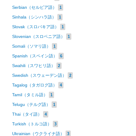
Serbian（セルビア語）
1
Sinhala（シンハラ語）
1
Slovak（スロバキア語）
1
Slovenian（スロベニア語）
1
Somali（ソマリ語）
1
Spanish（スペイン語）
6
Swahili（スワヒリ語）
2
Swedish（スウェーデン語）
2
Tagalog（タガログ語）
4
Tamil（タミル語）
1
Telugu（テルグ語）
1
Thai（タイ語）
4
Turkish（トルコ語）
3
Ukrainian（ウクライナ語）
3