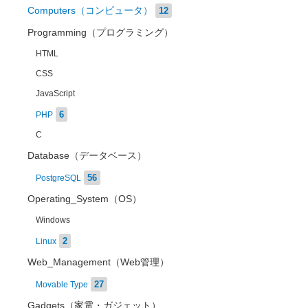
Computers（コンピュータ）
12
Programming（プログラミング）
HTML
CSS
JavaScript
6
PHP
C
Database（データベース）
56
PostgreSQL
Operating_System（OS）
Windows
2
Linux
Web_Management（Web管理）
27
Movable Type
Gadgets（家電・ガジェット）