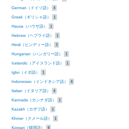
German（ドイツ語）
4
Greek（ギリシャ語）
1
Hausa（ハウサ語）
1
Hebrew（ヘブライ語）
1
Hindi（ヒンディー語）
3
Hungarian（ハンガリー語）
1
Icelandic（アイスランド語）
1
Igbo（イボ語）
1
Indonesian（インドネシア語）
4
Italian（イタリア語）
4
Kannada（カンナダ語）
1
Kazakh（カザフ語）
1
Khmer（クメール語）
1
Korean（韓国語）
4