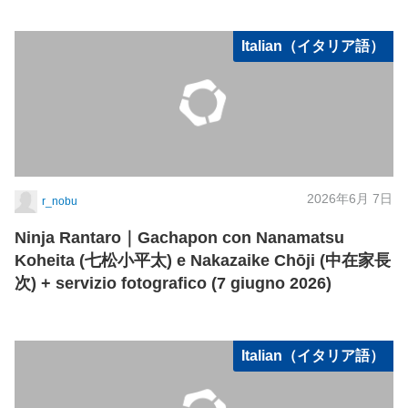
Italian（イタリア語）
2026年6月 7日
r_nobu
Ninja Rantaro｜Gachapon con Nanamatsu
Koheita (七松小平太) e Nakazaike Chōji (中在家長
次) + servizio fotografico (7 giugno 2026)
Italian（イタリア語）