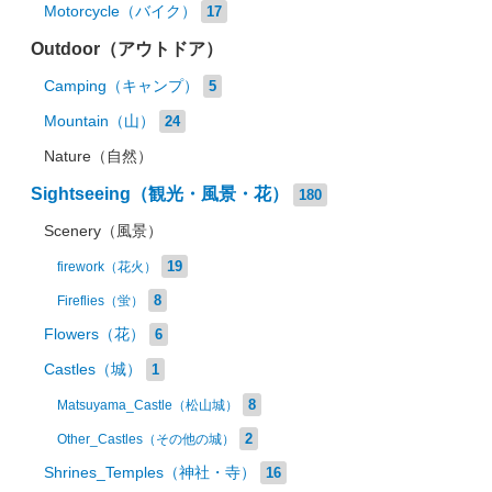
Motorcycle（バイク）
17
Outdoor（アウトドア）
Camping（キャンプ）
5
Mountain（山）
24
Nature（自然）
Sightseeing（観光・風景・花）
180
Scenery（風景）
19
firework（花火）
8
Fireflies（蛍）
Flowers（花）
6
Castles（城）
1
8
Matsuyama_Castle（松山城）
2
Other_Castles（その他の城）
Shrines_Temples（神社・寺）
16