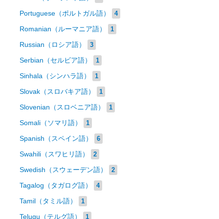
Portuguese（ポルトガル語）
4
Romanian（ルーマニア語）
1
Russian（ロシア語）
3
Serbian（セルビア語）
1
Sinhala（シンハラ語）
1
Slovak（スロバキア語）
1
Slovenian（スロベニア語）
1
Somali（ソマリ語）
1
Spanish（スペイン語）
6
Swahili（スワヒリ語）
2
Swedish（スウェーデン語）
2
Tagalog（タガログ語）
4
Tamil（タミル語）
1
Telugu（テルグ語）
1