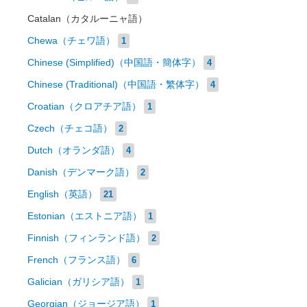
Catalan（カタルーニャ語）
Chewa（チェワ語）
1
Chinese (Simplified)（中国語・簡体字）
4
Chinese (Traditional)（中国語・繁体字）
4
Croatian（クロアチア語）
1
Czech（チェコ語）
2
Dutch（オランダ語）
4
Danish（デンマーク語）
2
English（英語）
21
Estonian（エストニア語）
1
Finnish（フィンランド語）
2
French（フランス語）
6
Galician（ガリシア語）
1
Georgian（ジョージア語）
1