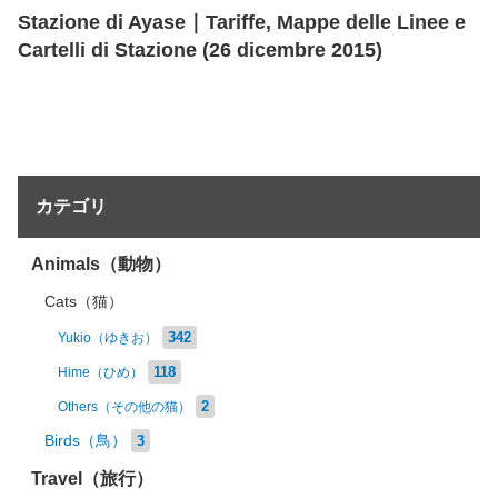
Stazione di Ayase｜Tariffe, Mappe delle Linee e
Cartelli di Stazione (26 dicembre 2015)
カテゴリ
Animals（動物）
Cats（猫）
342
Yukio（ゆきお）
118
Hime（ひめ）
2
Others（その他の猫）
Birds（鳥）
3
Travel（旅行）