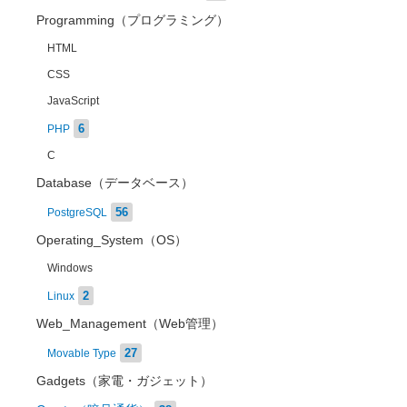
Programming（プログラミング）
HTML
CSS
JavaScript
6
PHP
C
Database（データベース）
56
PostgreSQL
Operating_System（OS）
Windows
2
Linux
Web_Management（Web管理）
27
Movable Type
Gadgets（家電・ガジェット）