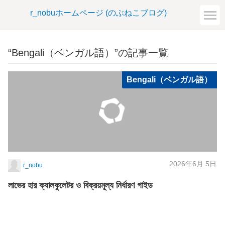
r_nobuホームページ (のぶねこブログ)
“Bengali（ベンガル語）”の記事一覧
Bengali（ベンガル語）
2026年6月 5日
r_nobu
লাভের হার ক্যালকুলেটর ও বিক্রয়মূল্য নির্ধারণ গাইড