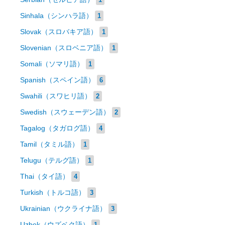
Sinhala（シンハラ語）
1
Slovak（スロバキア語）
1
Slovenian（スロベニア語）
1
Somali（ソマリ語）
1
Spanish（スペイン語）
6
Swahili（スワヒリ語）
2
Swedish（スウェーデン語）
2
Tagalog（タガログ語）
4
Tamil（タミル語）
1
Telugu（テルグ語）
1
Thai（タイ語）
4
Turkish（トルコ語）
3
Ukrainian（ウクライナ語）
3
Uzbek（ウズベク語）
1