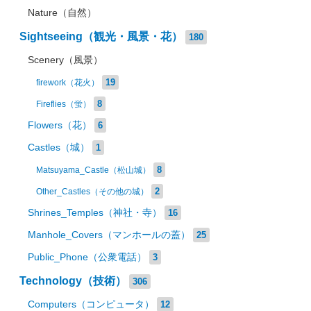
Nature（自然）
Sightseeing（観光・風景・花）
180
Scenery（風景）
19
firework（花火）
8
Fireflies（蛍）
Flowers（花）
6
Castles（城）
1
8
Matsuyama_Castle（松山城）
2
Other_Castles（その他の城）
Shrines_Temples（神社・寺）
16
Manhole_Covers（マンホールの蓋）
25
Public_Phone（公衆電話）
3
Technology（技術）
306
Computers（コンピュータ）
12