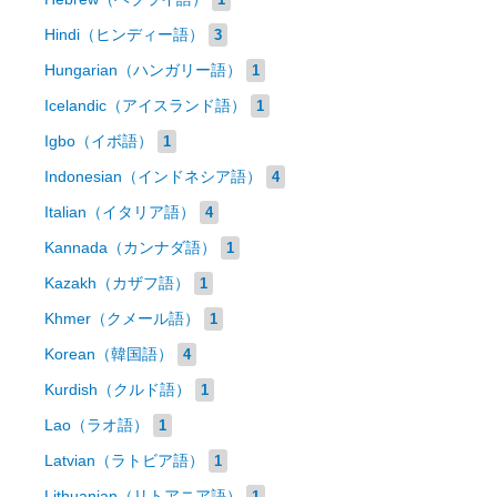
Hindi（ヒンディー語）
3
Hungarian（ハンガリー語）
1
Icelandic（アイスランド語）
1
Igbo（イボ語）
1
Indonesian（インドネシア語）
4
Italian（イタリア語）
4
Kannada（カンナダ語）
1
Kazakh（カザフ語）
1
Khmer（クメール語）
1
Korean（韓国語）
4
Kurdish（クルド語）
1
Lao（ラオ語）
1
Latvian（ラトビア語）
1
Lithuanian（リトアニア語）
1