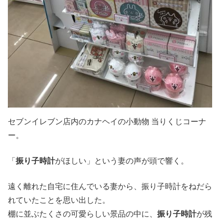
セブンイレブン店内のカナヘイの小動物 当りくじコーナ
ー。
「
振り子時計
がほしい」という妻の声が頭で響く。
遠く離れた自宅に住んでいる妻から、振り子時計をねだら
れていたことを思い出した。
棚に並ぶたくさの可愛らしい景品の中に、
振り子時計
が残