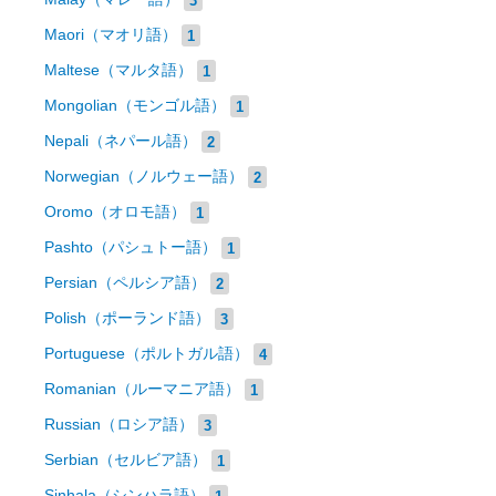
Maori（マオリ語）
1
Maltese（マルタ語）
1
Mongolian（モンゴル語）
1
Nepali（ネパール語）
2
Norwegian（ノルウェー語）
2
Oromo（オロモ語）
1
Pashto（パシュトー語）
1
Persian（ペルシア語）
2
Polish（ポーランド語）
3
Portuguese（ポルトガル語）
4
Romanian（ルーマニア語）
1
Russian（ロシア語）
3
Serbian（セルビア語）
1
Sinhala（シンハラ語）
1