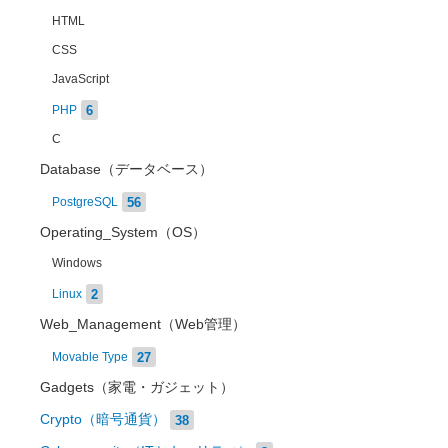
HTML
CSS
JavaScript
6
PHP
C
Database（データベース）
56
PostgreSQL
Operating_System（OS）
Windows
2
Linux
Web_Management（Web管理）
27
Movable Type
Gadgets（家電・ガジェット）
Crypto（暗号通貨）
38