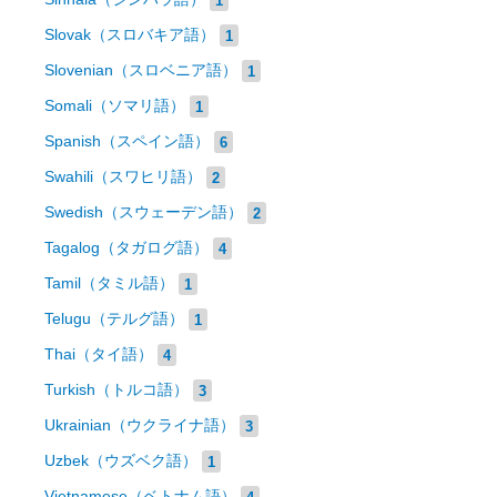
Slovak（スロバキア語）
1
Slovenian（スロベニア語）
1
Somali（ソマリ語）
1
Spanish（スペイン語）
6
Swahili（スワヒリ語）
2
Swedish（スウェーデン語）
2
Tagalog（タガログ語）
4
Tamil（タミル語）
1
Telugu（テルグ語）
1
Thai（タイ語）
4
Turkish（トルコ語）
3
Ukrainian（ウクライナ語）
3
Uzbek（ウズベク語）
1
Vietnamese（ベトナム語）
4