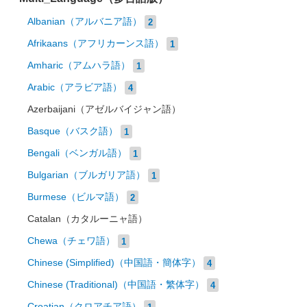
Albanian（アルバニア語）
2
Afrikaans（アフリカーンス語）
1
Amharic（アムハラ語）
1
Arabic（アラビア語）
4
Azerbaijani（アゼルバイジャン語）
Basque（バスク語）
1
Bengali（ベンガル語）
1
Bulgarian（ブルガリア語）
1
Burmese（ビルマ語）
2
Catalan（カタルーニャ語）
Chewa（チェワ語）
1
Chinese (Simplified)（中国語・簡体字）
4
Chinese (Traditional)（中国語・繁体字）
4
Croatian（クロアチア語）
1