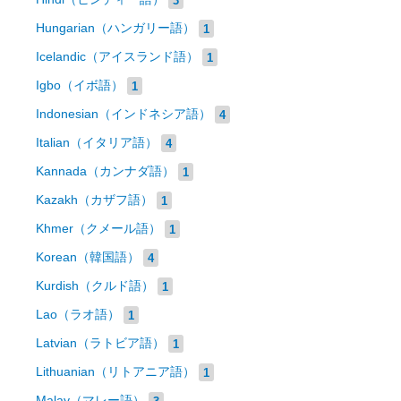
Hungarian（ハンガリー語）
1
Icelandic（アイスランド語）
1
Igbo（イボ語）
1
Indonesian（インドネシア語）
4
Italian（イタリア語）
4
Kannada（カンナダ語）
1
Kazakh（カザフ語）
1
Khmer（クメール語）
1
Korean（韓国語）
4
Kurdish（クルド語）
1
Lao（ラオ語）
1
Latvian（ラトビア語）
1
Lithuanian（リトアニア語）
1
Malay（マレー語）
3