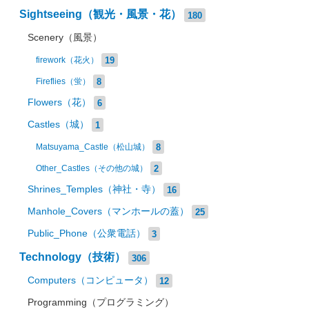
Sightseeing（観光・風景・花）
180
Scenery（風景）
19
firework（花火）
8
Fireflies（蛍）
Flowers（花）
6
Castles（城）
1
8
Matsuyama_Castle（松山城）
2
Other_Castles（その他の城）
Shrines_Temples（神社・寺）
16
Manhole_Covers（マンホールの蓋）
25
Public_Phone（公衆電話）
3
Technology（技術）
306
Computers（コンピュータ）
12
Programming（プログラミング）