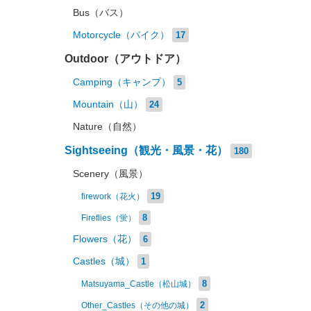
Bus（バス）
Motorcycle（バイク）
17
Outdoor（アウトドア）
Camping（キャンプ）
5
Mountain（山）
24
Nature（自然）
Sightseeing（観光・風景・花）
180
Scenery（風景）
19
firework（花火）
8
Fireflies（蛍）
Flowers（花）
6
Castles（城）
1
8
Matsuyama_Castle（松山城）
2
Other_Castles（その他の城）