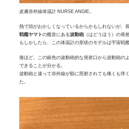
皮膚赤外線体温計 NURSE ANGIE。
熱で頭がおかしくなっているからかもしれないが、
戦艦ヤマト
の艦首にある
波動砲
（はどうほう）の発
もしかしたら、この体温計の形状のモデルは宇宙戦
後ほど、この銀色の波動砲的な発射口から波動砲の
できることが分かる。
波動砲と違って赤外線が額に照射されても痛くも痒
た。