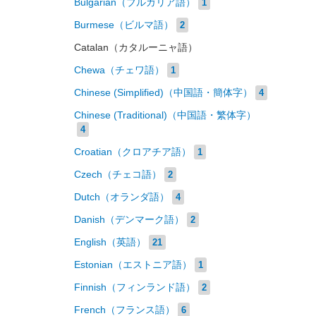
Bulgarian（ブルガリア語）
1
Burmese（ビルマ語）
2
Catalan（カタルーニャ語）
Chewa（チェワ語）
1
Chinese (Simplified)（中国語・簡体字）
4
Chinese (Traditional)（中国語・繁体字）
4
Croatian（クロアチア語）
1
Czech（チェコ語）
2
Dutch（オランダ語）
4
Danish（デンマーク語）
2
English（英語）
21
Estonian（エストニア語）
1
Finnish（フィンランド語）
2
French（フランス語）
6