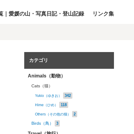
覧｜愛媛の山・写真日記・登山記録
リンク集
カテゴリ
Animals（動物）
Cats（猫）
342
Yukio（ゆきお）
118
Hime（ひめ）
2
Others（その他の猫）
Birds（鳥）
3
Travel（旅行）