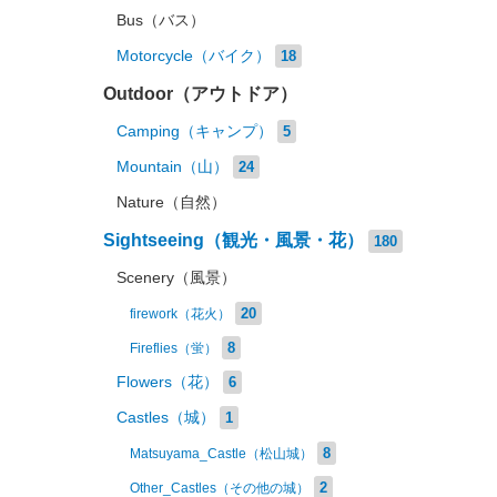
Bus（バス）
Motorcycle（バイク）
18
Outdoor（アウトドア）
Camping（キャンプ）
5
Mountain（山）
24
Nature（自然）
Sightseeing（観光・風景・花）
180
Scenery（風景）
20
firework（花火）
8
Fireflies（蛍）
Flowers（花）
6
Castles（城）
1
8
Matsuyama_Castle（松山城）
2
Other_Castles（その他の城）