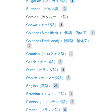
Bulgarian（ブルガリア語）
1
Burmese（ビルマ語）
2
Catalan（カタルーニャ語）
Chewa（チェワ語）
1
Chinese (Simplified)（中国語・簡体字）
4
Chinese (Traditional)（中国語・繁体字）
4
Croatian（クロアチア語）
1
Czech（チェコ語）
2
Dutch（オランダ語）
4
Danish（デンマーク語）
2
English（英語）
23
Estonian（エストニア語）
1
Finnish（フィンランド語）
2
French（フランス語）
6