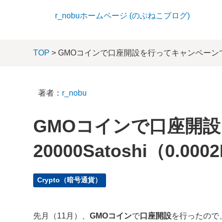
r_nobuホームページ (のぶねこブログ)
TOP
> GMOコインで口座開設を行ってキャンペーンで200
著者：
r_nobu
GMOコインで口座開
20000Satoshi（0.
Crypto（暗号通貨）
先月（11月）、
GMOコイン
で
口座開設
を行ったので