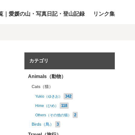
覧｜愛媛の山・写真日記・登山記録
リンク集
カテゴリ
Animals（動物）
Cats（猫）
342
Yukio（ゆきお）
118
Hime（ひめ）
2
Others（その他の猫）
Birds（鳥）
3
Travel（旅行）