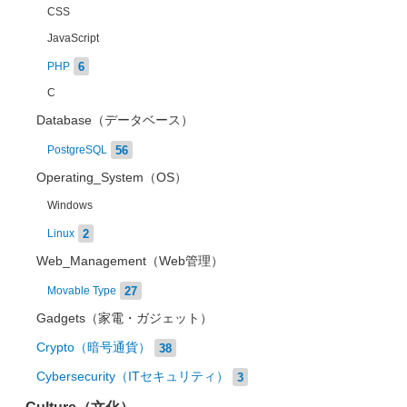
CSS
JavaScript
6
PHP
C
Database（データベース）
56
PostgreSQL
Operating_System（OS）
Windows
2
Linux
Web_Management（Web管理）
27
Movable Type
Gadgets（家電・ガジェット）
Crypto（暗号通貨）
38
Cybersecurity（ITセキュリティ）
3