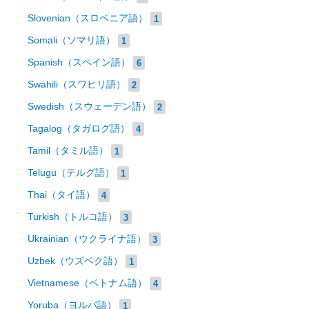
Slovenian（スロベニア語）
1
Somali（ソマリ語）
1
Spanish（スペイン語）
6
Swahili（スワヒリ語）
2
Swedish（スウェーデン語）
2
Tagalog（タガログ語）
4
Tamil（タミル語）
1
Telugu（テルグ語）
1
Thai（タイ語）
4
Turkish（トルコ語）
3
Ukrainian（ウクライナ語）
3
Uzbek（ウズベク語）
1
Vietnamese（ベトナム語）
4
Yoruba（ヨルバ語）
1