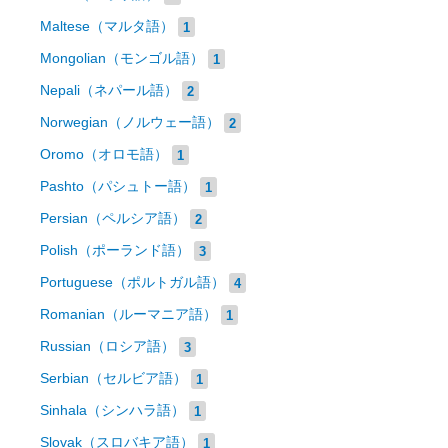
Maltese（マルタ語）
1
Mongolian（モンゴル語）
1
Nepali（ネパール語）
2
Norwegian（ノルウェー語）
2
Oromo（オロモ語）
1
Pashto（パシュトー語）
1
Persian（ペルシア語）
2
Polish（ポーランド語）
3
Portuguese（ポルトガル語）
4
Romanian（ルーマニア語）
1
Russian（ロシア語）
3
Serbian（セルビア語）
1
Sinhala（シンハラ語）
1
Slovak（スロバキア語）
1