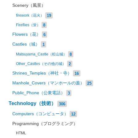
Scenery（風景）
19
firework（花火）
8
Fireflies（蛍）
Flowers（花）
6
Castles（城）
1
8
Matsuyama_Castle（松山城）
2
Other_Castles（その他の城）
Shrines_Temples（神社・寺）
16
Manhole_Covers（マンホールの蓋）
25
Public_Phone（公衆電話）
3
Technology（技術）
306
Computers（コンピュータ）
12
Programming（プログラミング）
HTML