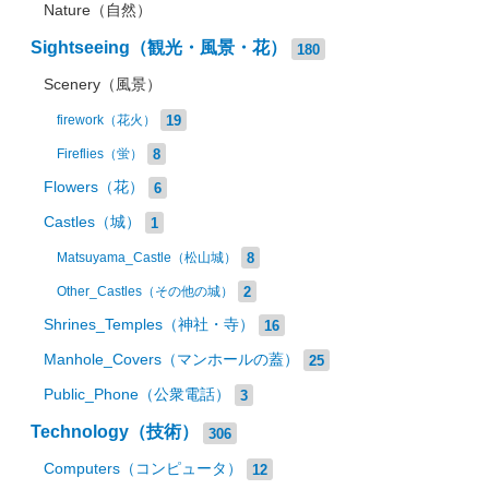
Nature（自然）
Sightseeing（観光・風景・花）
180
Scenery（風景）
19
firework（花火）
8
Fireflies（蛍）
Flowers（花）
6
Castles（城）
1
8
Matsuyama_Castle（松山城）
2
Other_Castles（その他の城）
Shrines_Temples（神社・寺）
16
Manhole_Covers（マンホールの蓋）
25
Public_Phone（公衆電話）
3
Technology（技術）
306
Computers（コンピュータ）
12