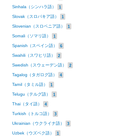
Sinhala（シンハラ語）
1
Slovak（スロバキア語）
1
Slovenian（スロベニア語）
1
Somali（ソマリ語）
1
Spanish（スペイン語）
6
Swahili（スワヒリ語）
2
Swedish（スウェーデン語）
2
Tagalog（タガログ語）
4
Tamil（タミル語）
1
Telugu（テルグ語）
1
Thai（タイ語）
4
Turkish（トルコ語）
3
Ukrainian（ウクライナ語）
3
Uzbek（ウズベク語）
1