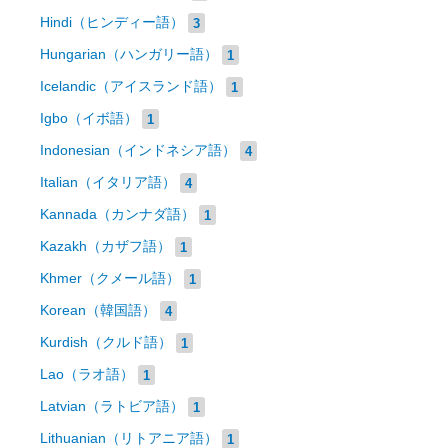
Hindi（ヒンディー語）
3
Hungarian（ハンガリー語）
1
Icelandic（アイスランド語）
1
Igbo（イボ語）
1
Indonesian（インドネシア語）
4
Italian（イタリア語）
4
Kannada（カンナダ語）
1
Kazakh（カザフ語）
1
Khmer（クメール語）
1
Korean（韓国語）
4
Kurdish（クルド語）
1
Lao（ラオ語）
1
Latvian（ラトビア語）
1
Lithuanian（リトアニア語）
1