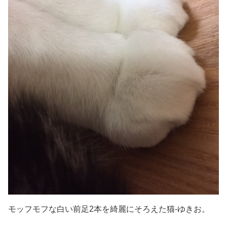
モッフモフな白い前足2本を綺麗にそろえた猫-ゆきお。