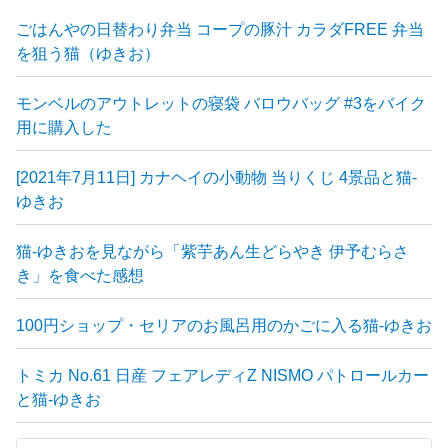
ごはんやの日替わり弁当 コープの豚汁 カラダFREE 弁当
を狙う猫（ゆきお）
モンベルのアウトレットの寝袋 バロウバッグ #3をバイク
用に購入した
[2021年7月11日] カナヘイの小動物 当りくじ 4景品と猫-
ゆきお
猫-ゆきおを見ながら「紫芋あん生どらやき 伊予むらさ
き」を食べた感想
100円ショップ・セリアのお風呂用のかごに入る猫-ゆきお
トミカ No.61 日産 フェアレディZ NISMO パトロールカー
と猫-ゆきお