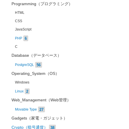
Programming（プログラミング）
HTML
CSS
JavaScript
6
PHP
C
Database（データベース）
56
PostgreSQL
Operating_System（OS）
Windows
2
Linux
Web_Management（Web管理）
27
Movable Type
Gadgets（家電・ガジェット）
Crypto（暗号通貨）
38