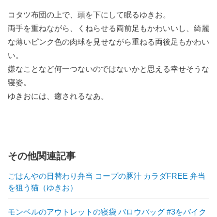
コタツ布団の上で、頭を下にして眠るゆきお。
両手を重ねながら、くねらせる両前足もかわいいし、綺麗
な薄いピンク色の肉球を見せながら重ねる両後足もかわい
い。
嫌なことなど何一つないのではないかと思える幸せそうな
寝姿。
ゆきおには、癒されるなあ。
その他関連記事
ごはんやの日替わり弁当 コープの豚汁 カラダFREE 弁当
を狙う猫（ゆきお）
モンベルのアウトレットの寝袋 バロウバッグ #3をバイク