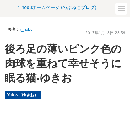
r_nobuホームページ (のぶねこブログ)
著者：
r_nobu
2017年1月18日 23:59
後ろ足の薄いピンク色の
肉球を重ねて幸せそうに
眠る猫-ゆきお
Yukio（ゆきお）