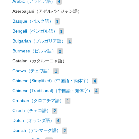
Arabic（アラビア語）
4
Azerbaijani（アゼルバイジャン語）
Basque（バスク語）
1
Bengali（ベンガル語）
1
Bulgarian（ブルガリア語）
1
Burmese（ビルマ語）
2
Catalan（カタルーニャ語）
Chewa（チェワ語）
1
Chinese (Simplified)（中国語・簡体字）
4
Chinese (Traditional)（中国語・繁体字）
4
Croatian（クロアチア語）
1
Czech（チェコ語）
2
Dutch（オランダ語）
4
Danish（デンマーク語）
2