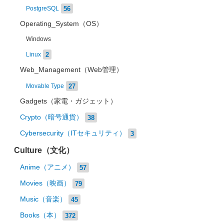
56
PostgreSQL
Operating_System（OS）
Windows
2
Linux
Web_Management（Web管理）
27
Movable Type
Gadgets（家電・ガジェット）
Crypto（暗号通貨）
38
Cybersecurity（ITセキュリティ）
3
Culture（文化）
Anime（アニメ）
57
Movies（映画）
79
Music（音楽）
45
Books（本）
372