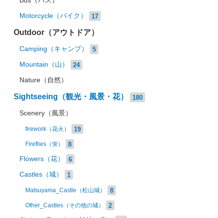
Bus（バス）
Motorcycle（バイク）
17
Outdoor（アウトドア）
Camping（キャンプ）
5
Mountain（山）
24
Nature（自然）
Sightseeing（観光・風景・花）
180
Scenery（風景）
19
firework（花火）
8
Fireflies（蛍）
Flowers（花）
6
Castles（城）
1
8
Matsuyama_Castle（松山城）
2
Other_Castles（その他の城）