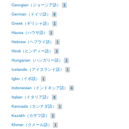
Georgian（ジョージア語）
1
German（ドイツ語）
4
Greek（ギリシャ語）
1
Hausa（ハウサ語）
1
Hebrew（ヘブライ語）
1
Hindi（ヒンディー語）
3
Hungarian（ハンガリー語）
1
Icelandic（アイスランド語）
1
Igbo（イボ語）
1
Indonesian（インドネシア語）
4
Italian（イタリア語）
4
Kannada（カンナダ語）
1
Kazakh（カザフ語）
1
Khmer（クメール語）
1