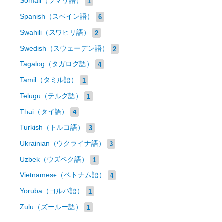
Somali（ソマリ語）
1
Spanish（スペイン語）
6
Swahili（スワヒリ語）
2
Swedish（スウェーデン語）
2
Tagalog（タガログ語）
4
Tamil（タミル語）
1
Telugu（テルグ語）
1
Thai（タイ語）
4
Turkish（トルコ語）
3
Ukrainian（ウクライナ語）
3
Uzbek（ウズベク語）
1
Vietnamese（ベトナム語）
4
Yoruba（ヨルバ語）
1
Zulu（ズールー語）
1