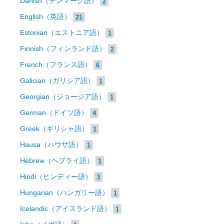
Danish（デンマーク語）
2
English（英語）
21
Estonian（エストニア語）
1
Finnish（フィンランド語）
2
French（フランス語）
6
Galician（ガリシア語）
1
Georgian（ジョージア語）
1
German（ドイツ語）
4
Greek（ギリシャ語）
1
Hausa（ハウサ語）
1
Hebrew（ヘブライ語）
1
Hindi（ヒンディー語）
3
Hungarian（ハンガリー語）
1
Icelandic（アイスランド語）
1