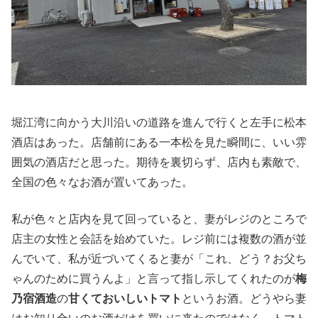
堀江湾に向かう大川沿いの道路を進んで行くと左手に松本
酒店はあった。店舗前にある一本松を見た瞬間に、いい雰
囲気の酒店だと思った。期待を裏切らず、店内も素敵で、
全国の色々なお酒が置いてあった。
私が色々と店内を見て回っていると、妻がレジのところで
店主の女性と会話を始めていた。レジ前には複数の酒が並
んでいて、私が近づいてくると妻が「これ、どう？お父ち
ゃんのために買うんよ」と言って指し示してくれたのが
梅
乃宿酒造
の
甘くておいしいトマト
というお酒。どうやら妻