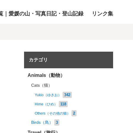
覧｜愛媛の山・写真日記・登山記録
リンク集
カテゴリ
Animals（動物）
Cats（猫）
342
Yukio（ゆきお）
118
Hime（ひめ）
2
Others（その他の猫）
Birds（鳥）
3
Travel（旅行）