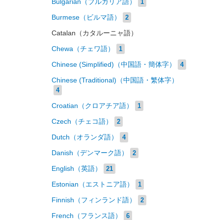
Bulgarian（ブルガリア語）
1
Burmese（ビルマ語）
2
Catalan（カタルーニャ語）
Chewa（チェワ語）
1
Chinese (Simplified)（中国語・簡体字）
4
Chinese (Traditional)（中国語・繁体字）
4
Croatian（クロアチア語）
1
Czech（チェコ語）
2
Dutch（オランダ語）
4
Danish（デンマーク語）
2
English（英語）
21
Estonian（エストニア語）
1
Finnish（フィンランド語）
2
French（フランス語）
6