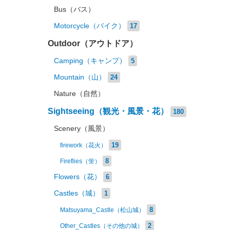
Bus（バス）
Motorcycle（バイク）
17
Outdoor（アウトドア）
Camping（キャンプ）
5
Mountain（山）
24
Nature（自然）
Sightseeing（観光・風景・花）
180
Scenery（風景）
19
firework（花火）
8
Fireflies（蛍）
Flowers（花）
6
Castles（城）
1
8
Matsuyama_Castle（松山城）
2
Other_Castles（その他の城）