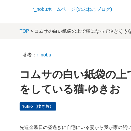
r_nobuホームページ (のぶねこブログ)
TOP
> コムサの白い紙袋の上で横になって泣きそう
著者：
r_nobu
コムサの白い紙袋の上
をしている猫-ゆきお
Yukio（ゆきお）
先週金曜日の昼過ぎに自宅にいる妻から我が家の飼い