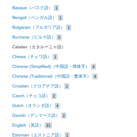
Basque（バスク語）
1
Bengali（ベンガル語）
1
Bulgarian（ブルガリア語）
1
Burmese（ビルマ語）
2
Catalan（カタルーニャ語）
Chewa（チェワ語）
1
Chinese (Simplified)（中国語・簡体字）
4
Chinese (Traditional)（中国語・繁体字）
4
Croatian（クロアチア語）
1
Czech（チェコ語）
2
Dutch（オランダ語）
4
Danish（デンマーク語）
2
English（英語）
21
Estonian（エストニア語）
1