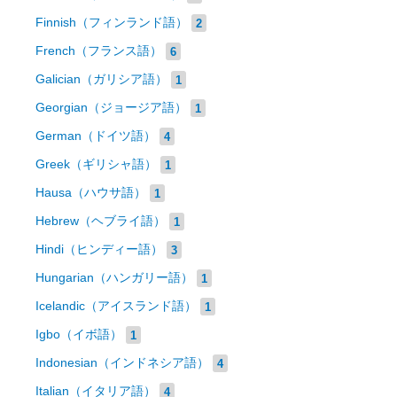
Finnish（フィンランド語）
2
French（フランス語）
6
Galician（ガリシア語）
1
Georgian（ジョージア語）
1
German（ドイツ語）
4
Greek（ギリシャ語）
1
Hausa（ハウサ語）
1
Hebrew（ヘブライ語）
1
Hindi（ヒンディー語）
3
Hungarian（ハンガリー語）
1
Icelandic（アイスランド語）
1
Igbo（イボ語）
1
Indonesian（インドネシア語）
4
Italian（イタリア語）
4