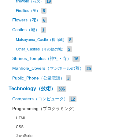
19
firework（花火）
8
Fireflies（蛍）
Flowers（花）
6
Castles（城）
1
8
Matsuyama_Castle（松山城）
2
Other_Castles（その他の城）
Shrines_Temples（神社・寺）
16
Manhole_Covers（マンホールの蓋）
25
Public_Phone（公衆電話）
3
Technology（技術）
306
Computers（コンピュータ）
12
Programming（プログラミング）
HTML
CSS
JavaScript