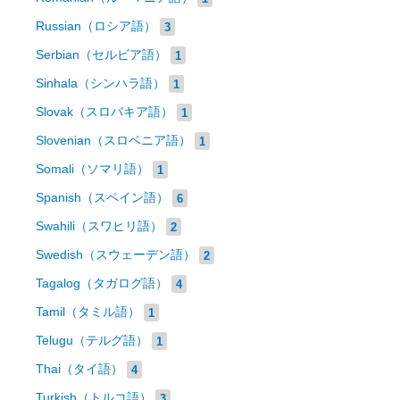
Russian（ロシア語）
3
Serbian（セルビア語）
1
Sinhala（シンハラ語）
1
Slovak（スロバキア語）
1
Slovenian（スロベニア語）
1
Somali（ソマリ語）
1
Spanish（スペイン語）
6
Swahili（スワヒリ語）
2
Swedish（スウェーデン語）
2
Tagalog（タガログ語）
4
Tamil（タミル語）
1
Telugu（テルグ語）
1
Thai（タイ語）
4
Turkish（トルコ語）
3