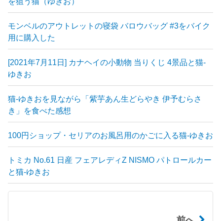
を狙う猫（ゆきお）
モンベルのアウトレットの寝袋 バロウバッグ #3をバイク
用に購入した
[2021年7月11日] カナヘイの小動物 当りくじ 4景品と猫-
ゆきお
猫-ゆきおを見ながら「紫芋あん生どらやき 伊予むらさ
き」を食べた感想
100円ショップ・セリアのお風呂用のかごに入る猫-ゆきお
トミカ No.61 日産 フェアレディZ NISMO パトロールカー
と猫-ゆきお
前へ