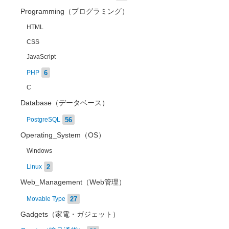
Programming（プログラミング）
HTML
CSS
JavaScript
6
PHP
C
Database（データベース）
56
PostgreSQL
Operating_System（OS）
Windows
2
Linux
Web_Management（Web管理）
27
Movable Type
Gadgets（家電・ガジェット）