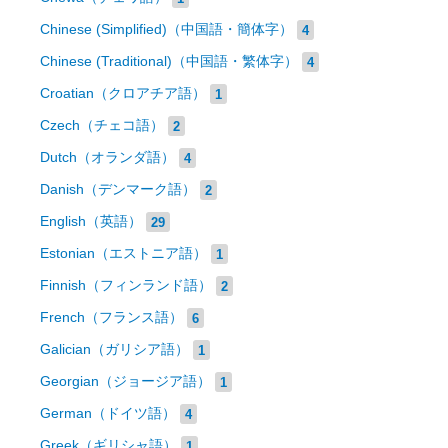
Chinese (Simplified)（中国語・簡体字）
4
Chinese (Traditional)（中国語・繁体字）
4
Croatian（クロアチア語）
1
Czech（チェコ語）
2
Dutch（オランダ語）
4
Danish（デンマーク語）
2
English（英語）
29
Estonian（エストニア語）
1
Finnish（フィンランド語）
2
French（フランス語）
6
Galician（ガリシア語）
1
Georgian（ジョージア語）
1
German（ドイツ語）
4
Greek（ギリシャ語）
1