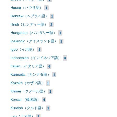
Hausa（ハウサ語）
1
Hebrew（ヘブライ語）
1
Hindi（ヒンディー語）
3
Hungarian（ハンガリー語）
1
Icelandic（アイスランド語）
1
Igbo（イボ語）
1
Indonesian（インドネシア語）
4
Italian（イタリア語）
4
Kannada（カンナダ語）
1
Kazakh（カザフ語）
1
Khmer（クメール語）
1
Korean（韓国語）
4
Kurdish（クルド語）
1
Lao（ラオ語）
1