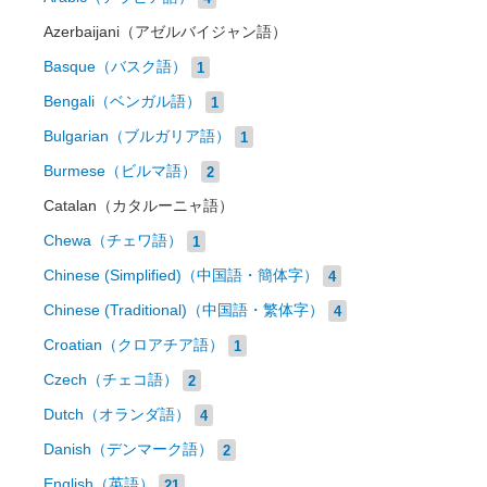
Azerbaijani（アゼルバイジャン語）
Basque（バスク語）
1
Bengali（ベンガル語）
1
Bulgarian（ブルガリア語）
1
Burmese（ビルマ語）
2
Catalan（カタルーニャ語）
Chewa（チェワ語）
1
Chinese (Simplified)（中国語・簡体字）
4
Chinese (Traditional)（中国語・繁体字）
4
Croatian（クロアチア語）
1
Czech（チェコ語）
2
Dutch（オランダ語）
4
Danish（デンマーク語）
2
English（英語）
21