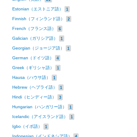
Estonian（エストニア語）
1
Finnish（フィンランド語）
2
French（フランス語）
6
Galician（ガリシア語）
1
Georgian（ジョージア語）
1
German（ドイツ語）
4
Greek（ギリシャ語）
1
Hausa（ハウサ語）
1
Hebrew（ヘブライ語）
1
Hindi（ヒンディー語）
3
Hungarian（ハンガリー語）
1
Icelandic（アイスランド語）
1
Igbo（イボ語）
1
Indonesian（インドネシア語）
4