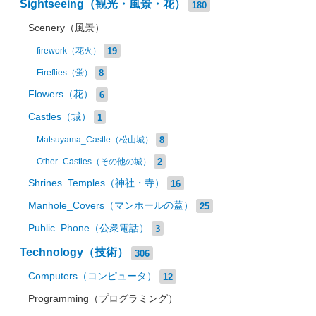
Sightseeing（観光・風景・花）
180
Scenery（風景）
19
firework（花火）
8
Fireflies（蛍）
Flowers（花）
6
Castles（城）
1
8
Matsuyama_Castle（松山城）
2
Other_Castles（その他の城）
Shrines_Temples（神社・寺）
16
Manhole_Covers（マンホールの蓋）
25
Public_Phone（公衆電話）
3
Technology（技術）
306
Computers（コンピュータ）
12
Programming（プログラミング）