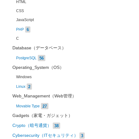
HTML
CSS
JavaScript
6
PHP
C
Database（データベース）
56
PostgreSQL
Operating_System（OS）
Windows
2
Linux
Web_Management（Web管理）
27
Movable Type
Gadgets（家電・ガジェット）
Crypto（暗号通貨）
38
Cybersecurity（ITセキュリティ）
3