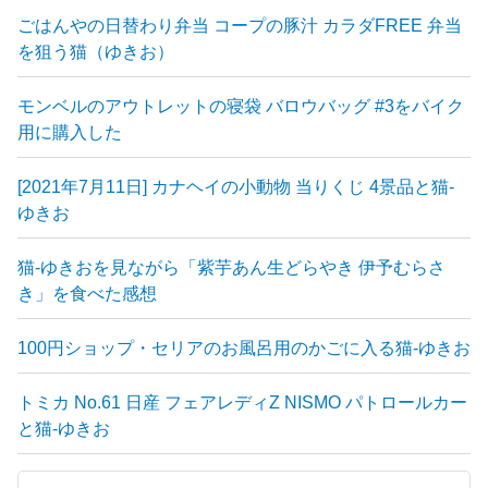
ごはんやの日替わり弁当 コープの豚汁 カラダFREE 弁当
を狙う猫（ゆきお）
モンベルのアウトレットの寝袋 バロウバッグ #3をバイク
用に購入した
[2021年7月11日] カナヘイの小動物 当りくじ 4景品と猫-
ゆきお
猫-ゆきおを見ながら「紫芋あん生どらやき 伊予むらさ
き」を食べた感想
100円ショップ・セリアのお風呂用のかごに入る猫-ゆきお
トミカ No.61 日産 フェアレディZ NISMO パトロールカー
と猫-ゆきお