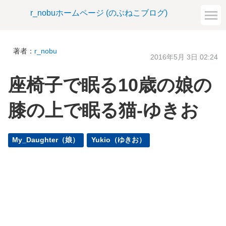
r_nobuホームページ (のぶねこブログ)
著者：
r_nobu
2016年5月 3日 02:24
座椅子で眠る10歳の娘の
膝の上で眠る猫-ゆきお
My_Daughter（娘）
Yukio（ゆきお）