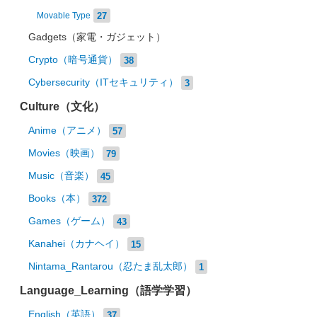
27
Movable Type
Gadgets（家電・ガジェット）
Crypto（暗号通貨）
38
Cybersecurity（ITセキュリティ）
3
Culture（文化）
Anime（アニメ）
57
Movies（映画）
79
Music（音楽）
45
Books（本）
372
Games（ゲーム）
43
Kanahei（カナヘイ）
15
Nintama_Rantarou（忍たま乱太郎）
1
Language_Learning（語学学習）
English（英語）
37