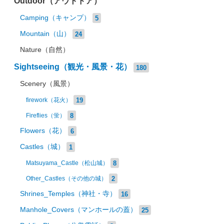
Outdoor（アウトドア）
Camping（キャンプ）
5
Mountain（山）
24
Nature（自然）
Sightseeing（観光・風景・花）
180
Scenery（風景）
19
firework（花火）
8
Fireflies（蛍）
Flowers（花）
6
Castles（城）
1
8
Matsuyama_Castle（松山城）
2
Other_Castles（その他の城）
Shrines_Temples（神社・寺）
16
Manhole_Covers（マンホールの蓋）
25