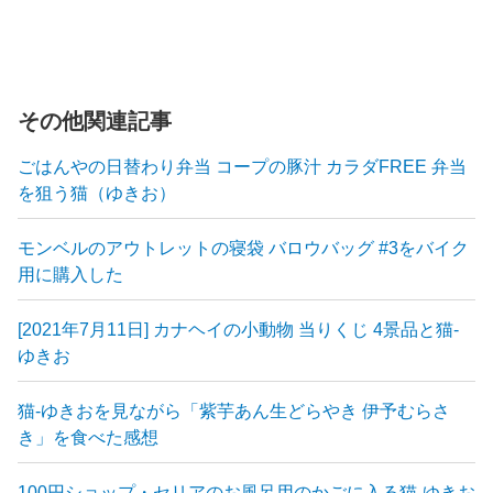
その他関連記事
ごはんやの日替わり弁当 コープの豚汁 カラダFREE 弁当
を狙う猫（ゆきお）
モンベルのアウトレットの寝袋 バロウバッグ #3をバイク
用に購入した
[2021年7月11日] カナヘイの小動物 当りくじ 4景品と猫-
ゆきお
猫-ゆきおを見ながら「紫芋あん生どらやき 伊予むらさ
き」を食べた感想
100円ショップ・セリアのお風呂用のかごに入る猫-ゆきお