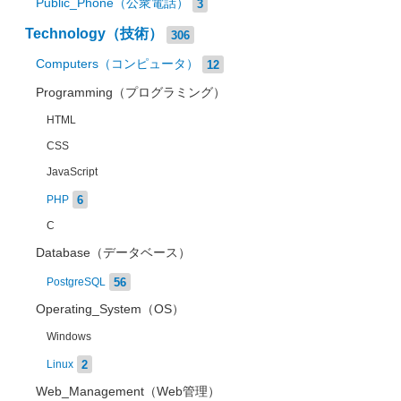
Public_Phone（公衆電話）
3
Technology（技術）
306
Computers（コンピュータ）
12
Programming（プログラミング）
HTML
CSS
JavaScript
6
PHP
C
Database（データベース）
56
PostgreSQL
Operating_System（OS）
Windows
2
Linux
Web_Management（Web管理）