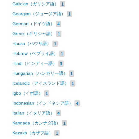
Galician（ガリシア語）
1
Georgian（ジョージア語）
1
German（ドイツ語）
4
Greek（ギリシャ語）
1
Hausa（ハウサ語）
1
Hebrew（ヘブライ語）
1
Hindi（ヒンディー語）
3
Hungarian（ハンガリー語）
1
Icelandic（アイスランド語）
1
Igbo（イボ語）
1
Indonesian（インドネシア語）
4
Italian（イタリア語）
4
Kannada（カンナダ語）
1
Kazakh（カザフ語）
1