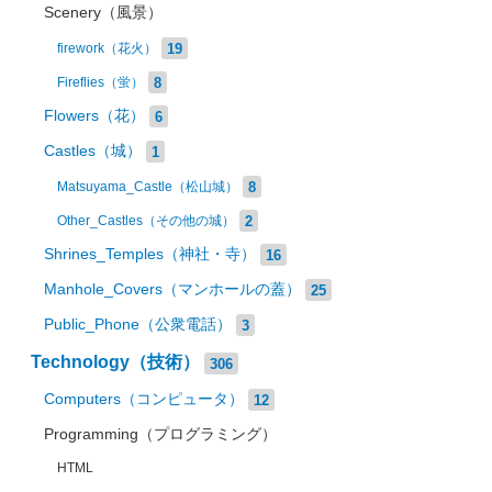
Scenery（風景）
19
firework（花火）
8
Fireflies（蛍）
Flowers（花）
6
Castles（城）
1
8
Matsuyama_Castle（松山城）
2
Other_Castles（その他の城）
Shrines_Temples（神社・寺）
16
Manhole_Covers（マンホールの蓋）
25
Public_Phone（公衆電話）
3
Technology（技術）
306
Computers（コンピュータ）
12
Programming（プログラミング）
HTML