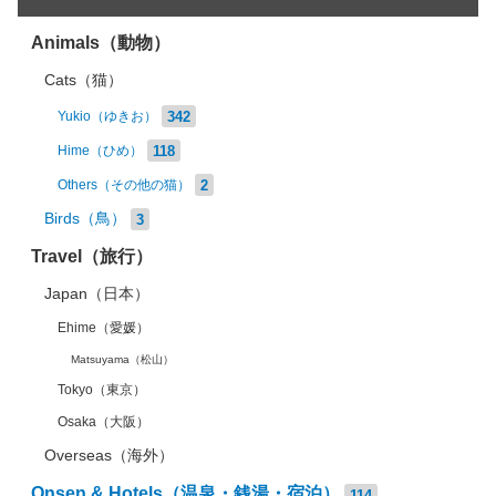
Animals（動物）
Cats（猫）
342
Yukio（ゆきお）
118
Hime（ひめ）
2
Others（その他の猫）
Birds（鳥）
3
Travel（旅行）
Japan（日本）
Ehime（愛媛）
Matsuyama（松山）
Tokyo（東京）
Osaka（大阪）
Overseas（海外）
Onsen & Hotels（温泉・銭湯・宿泊）
114