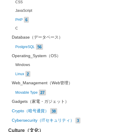
CSS
JavaScript
6
PHP
C
Database（データベース）
56
PostgreSQL
Operating_System（OS）
Windows
2
Linux
Web_Management（Web管理）
27
Movable Type
Gadgets（家電・ガジェット）
Crypto（暗号通貨）
38
Cybersecurity（ITセキュリティ）
3
Culture（文化）