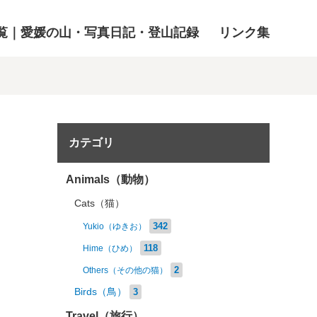
覧｜愛媛の山・写真日記・登山記録
リンク集
カテゴリ
Animals（動物）
Cats（猫）
342
Yukio（ゆきお）
118
Hime（ひめ）
2
Others（その他の猫）
Birds（鳥）
3
Travel（旅行）