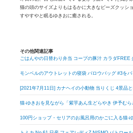
猫の頭のサイズよりもはるかに大きなビーズクッシ
すやすやと眠るゆきおに癒される。
その他関連記事
ごはんやの日替わり弁当 コープの豚汁 カラダFREE
モンベルのアウトレットの寝袋 バロウバッグ #3を
[2021年7月11日] カナヘイの小動物 当りくじ 4景品
猫-ゆきおを見ながら「紫芋あん生どらやき 伊予む
100円ショップ・セリアのお風呂用のかごに入る猫-
トミカ No.61 日産 フェアレディZ NISMO パトロ