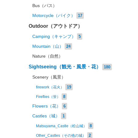
Bus（バス）
Motorcycle（バイク）
17
Outdoor（アウトドア）
Camping（キャンプ）
5
Mountain（山）
24
Nature（自然）
Sightseeing（観光・風景・花）
180
Scenery（風景）
19
firework（花火）
8
Fireflies（蛍）
Flowers（花）
6
Castles（城）
1
8
Matsuyama_Castle（松山城）
2
Other_Castles（その他の城）