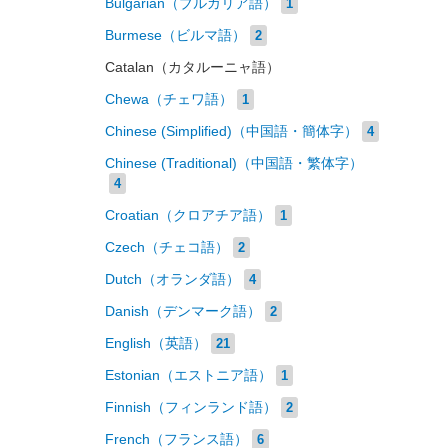
Bulgarian（ブルガリア語）
1
Burmese（ビルマ語）
2
Catalan（カタルーニャ語）
Chewa（チェワ語）
1
Chinese (Simplified)（中国語・簡体字）
4
Chinese (Traditional)（中国語・繁体字）
4
Croatian（クロアチア語）
1
Czech（チェコ語）
2
Dutch（オランダ語）
4
Danish（デンマーク語）
2
English（英語）
21
Estonian（エストニア語）
1
Finnish（フィンランド語）
2
French（フランス語）
6