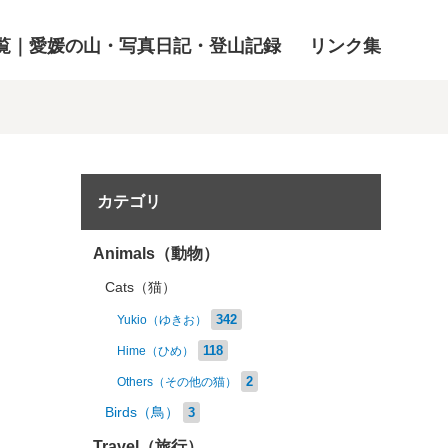
覧｜愛媛の山・写真日記・登山記録
リンク集
カテゴリ
Animals（動物）
Cats（猫）
342
Yukio（ゆきお）
118
Hime（ひめ）
2
Others（その他の猫）
Birds（鳥）
3
Travel（旅行）