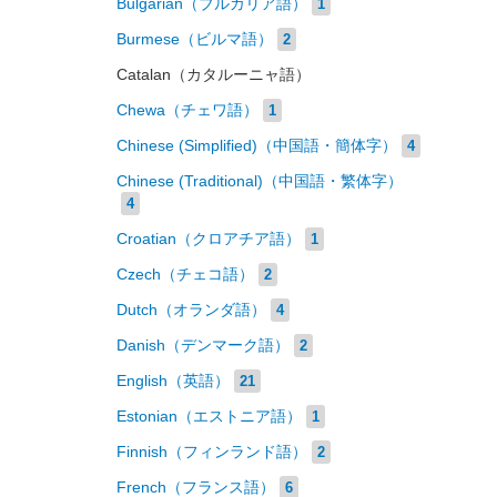
Bulgarian（ブルガリア語）
1
Burmese（ビルマ語）
2
Catalan（カタルーニャ語）
Chewa（チェワ語）
1
Chinese (Simplified)（中国語・簡体字）
4
Chinese (Traditional)（中国語・繁体字）
4
Croatian（クロアチア語）
1
Czech（チェコ語）
2
Dutch（オランダ語）
4
Danish（デンマーク語）
2
English（英語）
21
Estonian（エストニア語）
1
Finnish（フィンランド語）
2
French（フランス語）
6