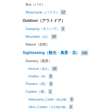
Bus（バス）
Motorcycle（バイク）
17
Outdoor（アウトドア）
Camping（キャンプ）
5
Mountain（山）
24
Nature（自然）
Sightseeing（観光・風景・花）
180
Scenery（風景）
19
firework（花火）
8
Fireflies（蛍）
Flowers（花）
6
Castles（城）
1
8
Matsuyama_Castle（松山城）
2
Other_Castles（その他の城）