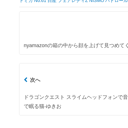
トミカ No.61 日産 フェアレディZ NISMO パトロ
nyamazonの箱の中から顔を上げて見つめて
次へ
ドラゴンクエスト スライムヘッドフォンで
で眠る猫-ゆきお