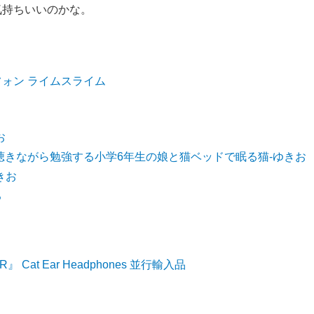
気持ちいいのかな。
フォン ライムスライム
お
聴きながら勉強する小学6年生の娘と猫ベッドで眠る猫-ゆきお
きお
る
Cat Ear Headphones 並行輸入品