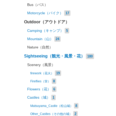
Bus（バス）
Motorcycle（バイク）
17
Outdoor（アウトドア）
Camping（キャンプ）
5
Mountain（山）
24
Nature（自然）
Sightseeing（観光・風景・花）
180
Scenery（風景）
19
firework（花火）
8
Fireflies（蛍）
Flowers（花）
6
Castles（城）
1
8
Matsuyama_Castle（松山城）
2
Other_Castles（その他の城）