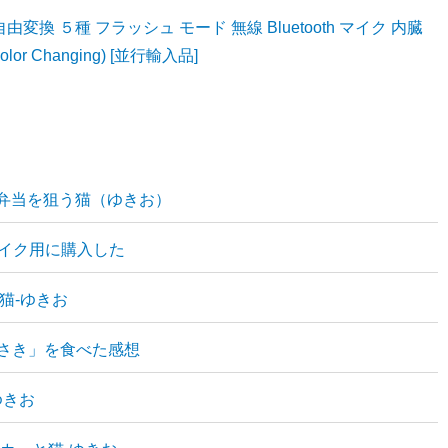
変換 ５種 フラッシュ モード 無線 Bluetooth マイク 内臓
Color Changing) [並行輸入品]
 弁当を狙う猫（ゆきお）
バイク用に購入した
と猫-ゆきお
らさき」を食べた感想
ゆきお