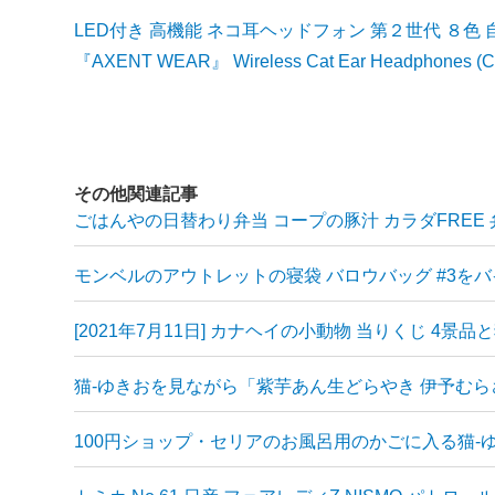
LED付き 高機能 ネコ耳ヘッドフォン 第２世代 ８色 自由
『AXENT WEAR』 Wireless Cat Ear Headphones (
その他関連記事
ごはんやの日替わり弁当 コープの豚汁 カラダFREE
モンベルのアウトレットの寝袋 バロウバッグ #3を
[2021年7月11日] カナヘイの小動物 当りくじ 4景品
猫-ゆきおを見ながら「紫芋あん生どらやき 伊予む
100円ショップ・セリアのお風呂用のかごに入る猫-