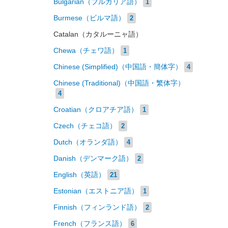
Bulgarian（ブルガリア語）
1
Burmese（ビルマ語）
2
Catalan（カタルーニャ語）
Chewa（チェワ語）
1
Chinese (Simplified)（中国語・簡体字）
4
Chinese (Traditional)（中国語・繁体字）
4
Croatian（クロアチア語）
1
Czech（チェコ語）
2
Dutch（オランダ語）
4
Danish（デンマーク語）
2
English（英語）
21
Estonian（エストニア語）
1
Finnish（フィンランド語）
2
French（フランス語）
6