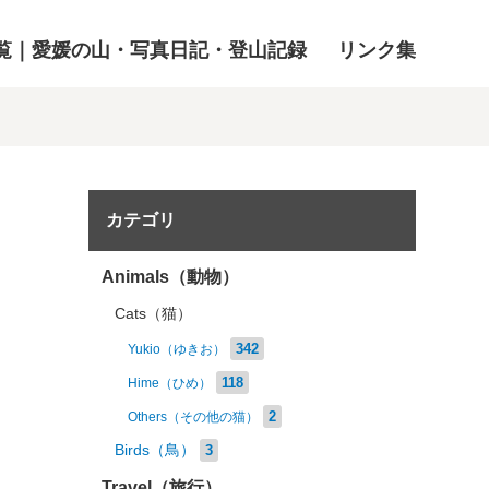
覧｜愛媛の山・写真日記・登山記録
リンク集
カテゴリ
Animals（動物）
Cats（猫）
342
Yukio（ゆきお）
118
Hime（ひめ）
2
Others（その他の猫）
Birds（鳥）
3
Travel（旅行）