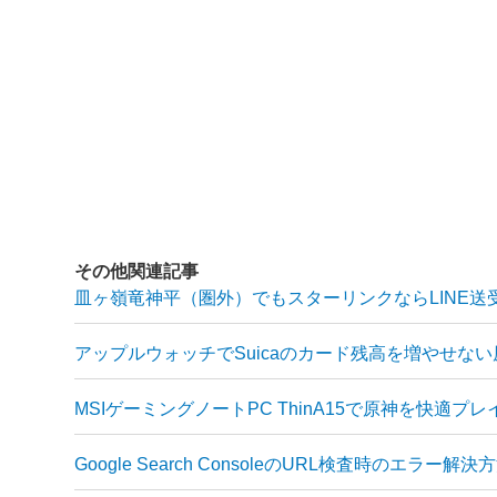
その他関連記事
皿ヶ嶺竜神平（圏外）でもスターリンクならLINE送
アップルウォッチでSuicaのカード残高を増やせな
MSIゲーミングノートPC ThinA15で原神を快適プレ
Google Search ConsoleのURL検査時のエラー解決