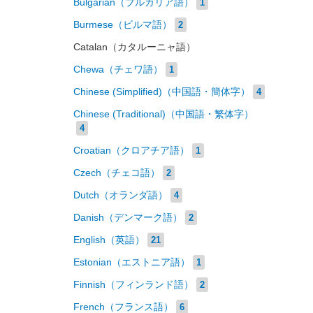
Bulgarian（ブルガリア語）
1
Burmese（ビルマ語）
2
Catalan（カタルーニャ語）
Chewa（チェワ語）
1
Chinese (Simplified)（中国語・簡体字）
4
Chinese (Traditional)（中国語・繁体字）
4
Croatian（クロアチア語）
1
Czech（チェコ語）
2
Dutch（オランダ語）
4
Danish（デンマーク語）
2
English（英語）
21
Estonian（エストニア語）
1
Finnish（フィンランド語）
2
French（フランス語）
6