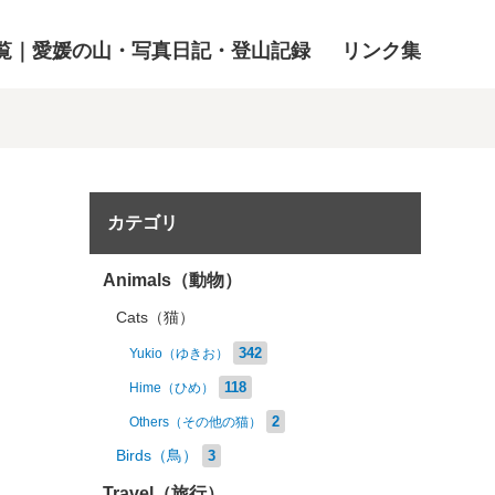
覧｜愛媛の山・写真日記・登山記録
リンク集
カテゴリ
Animals（動物）
Cats（猫）
342
Yukio（ゆきお）
118
Hime（ひめ）
2
Others（その他の猫）
Birds（鳥）
3
Travel（旅行）