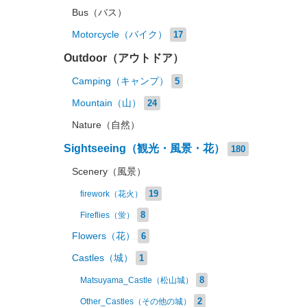
Bus（バス）
Motorcycle（バイク）
17
Outdoor（アウトドア）
Camping（キャンプ）
5
Mountain（山）
24
Nature（自然）
Sightseeing（観光・風景・花）
180
Scenery（風景）
19
firework（花火）
8
Fireflies（蛍）
Flowers（花）
6
Castles（城）
1
8
Matsuyama_Castle（松山城）
2
Other_Castles（その他の城）