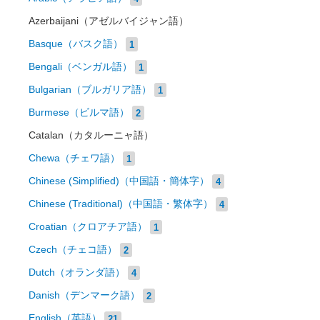
Azerbaijani（アゼルバイジャン語）
Basque（バスク語）
1
Bengali（ベンガル語）
1
Bulgarian（ブルガリア語）
1
Burmese（ビルマ語）
2
Catalan（カタルーニャ語）
Chewa（チェワ語）
1
Chinese (Simplified)（中国語・簡体字）
4
Chinese (Traditional)（中国語・繁体字）
4
Croatian（クロアチア語）
1
Czech（チェコ語）
2
Dutch（オランダ語）
4
Danish（デンマーク語）
2
English（英語）
21