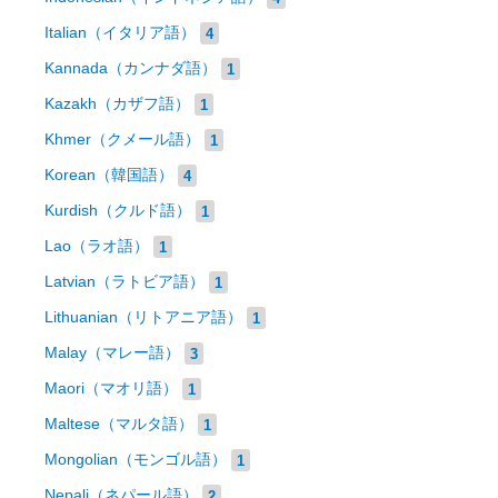
Italian（イタリア語）
4
Kannada（カンナダ語）
1
Kazakh（カザフ語）
1
Khmer（クメール語）
1
Korean（韓国語）
4
Kurdish（クルド語）
1
Lao（ラオ語）
1
Latvian（ラトビア語）
1
Lithuanian（リトアニア語）
1
Malay（マレー語）
3
Maori（マオリ語）
1
Maltese（マルタ語）
1
Mongolian（モンゴル語）
1
Nepali（ネパール語）
2