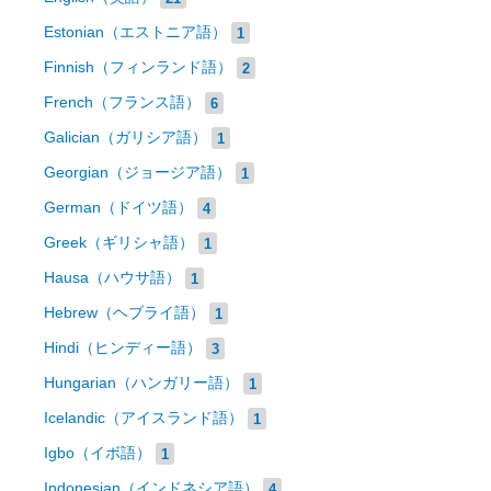
Estonian（エストニア語）
1
Finnish（フィンランド語）
2
French（フランス語）
6
Galician（ガリシア語）
1
Georgian（ジョージア語）
1
German（ドイツ語）
4
Greek（ギリシャ語）
1
Hausa（ハウサ語）
1
Hebrew（ヘブライ語）
1
Hindi（ヒンディー語）
3
Hungarian（ハンガリー語）
1
Icelandic（アイスランド語）
1
Igbo（イボ語）
1
Indonesian（インドネシア語）
4