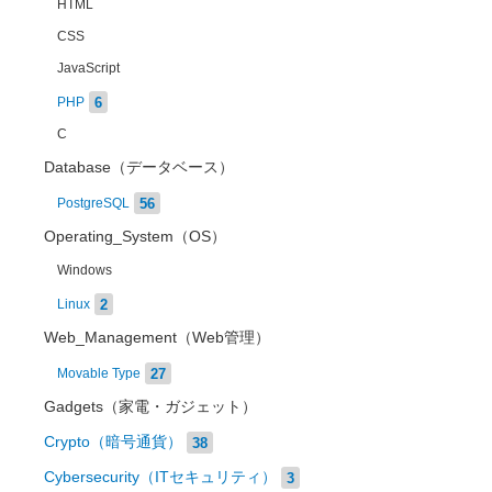
HTML
CSS
JavaScript
6
PHP
C
Database（データベース）
56
PostgreSQL
Operating_System（OS）
Windows
2
Linux
Web_Management（Web管理）
27
Movable Type
Gadgets（家電・ガジェット）
Crypto（暗号通貨）
38
Cybersecurity（ITセキュリティ）
3