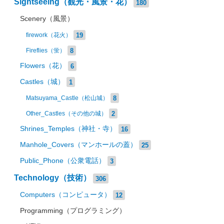
Sightseeing（観光・風景・花）
180
Scenery（風景）
19
firework（花火）
8
Fireflies（蛍）
Flowers（花）
6
Castles（城）
1
8
Matsuyama_Castle（松山城）
2
Other_Castles（その他の城）
Shrines_Temples（神社・寺）
16
Manhole_Covers（マンホールの蓋）
25
Public_Phone（公衆電話）
3
Technology（技術）
306
Computers（コンピュータ）
12
Programming（プログラミング）