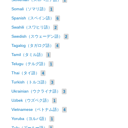
Somali（ソマリ語）
1
Spanish（スペイン語）
6
Swahili（スワヒリ語）
2
Swedish（スウェーデン語）
2
Tagalog（タガログ語）
4
Tamil（タミル語）
1
Telugu（テルグ語）
1
Thai（タイ語）
4
Turkish（トルコ語）
3
Ukrainian（ウクライナ語）
3
Uzbek（ウズベク語）
1
Vietnamese（ベトナム語）
4
Yoruba（ヨルバ語）
1
Zulu（ズールー語）
1