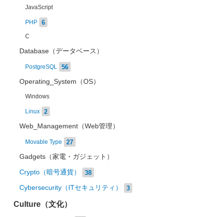
JavaScript
6
PHP
C
Database（データベース）
56
PostgreSQL
Operating_System（OS）
Windows
2
Linux
Web_Management（Web管理）
27
Movable Type
Gadgets（家電・ガジェット）
Crypto（暗号通貨）
38
Cybersecurity（ITセキュリティ）
3
Culture（文化）