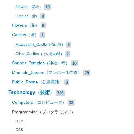
19
firework（花火）
8
Fireflies（蛍）
Flowers（花）
6
Castles（城）
1
8
Matsuyama_Castle（松山城）
2
Other_Castles（その他の城）
Shrines_Temples（神社・寺）
16
Manhole_Covers（マンホールの蓋）
25
Public_Phone（公衆電話）
3
Technology（技術）
306
Computers（コンピュータ）
12
Programming（プログラミング）
HTML
CSS