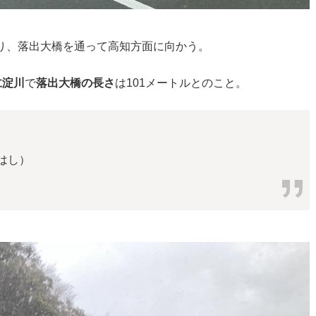
がり、落出大橋を通って高知方面に向かう。
仁淀川
で
落出大橋の長さ
は101メートルとのこと。
おはし）