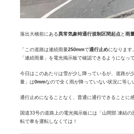
落出大橋前にある
異常気象時通行規制区間起点
と
雨
「この道路は連続雨量
250mm
で
通行止め
になります
「連続雨量」を電光掲示板で確認できるようになっ
今日はこのあたりは雪が少し降っているが、道路が
量」は
0mm
なので全く雨が降っていない状況に等し
通行止めになることなく、普通に通行できることに
国道33号の道路上の電光掲示板には「山間部 凍結の
転で車を運転しなくては！