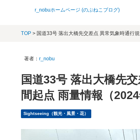
r_nobuホームページ (のぶねこブログ)
TOP
> 国道33号 落出大橋先交差点 異常気象時通行規
著者：
r_nobu
国道33号 落出大橋先
間起点 雨量情報（2024
Sightseeing（観光・風景・花）