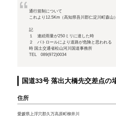
通行規制について
これより12.5Km（高知県吾川郡仁淀川町森
記
１ 連続雨量が250ミリに達した時
２ パトロールにより道路が危険と思われる
時 国土交通省松山河川国道事務所
TEL 089(972)0034
国道33号 落出大橋先交差点の
住所
愛媛県上浮穴郡久万高原町柳井川