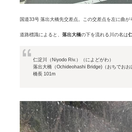
国道33号 落出大橋先交差点。この交差点を左に曲
道路標識によると、
落出大橋
の下を流れる川の名は
仁淀川（Niyodo Riv.）（によどがわ）
落出大橋（Ochideohashi Bridge)（おちでお
橋長 101m