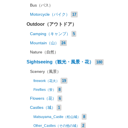
Bus（バス）
Motorcycle（バイク）
17
Outdoor（アウトドア）
Camping（キャンプ）
5
Mountain（山）
24
Nature（自然）
Sightseeing（観光・風景・花）
180
Scenery（風景）
19
firework（花火）
8
Fireflies（蛍）
Flowers（花）
6
Castles（城）
1
8
Matsuyama_Castle（松山城）
2
Other_Castles（その他の城）