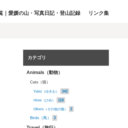
覧｜愛媛の山・写真日記・登山記録
リンク集
カテゴリ
Animals（動物）
Cats（猫）
342
Yukio（ゆきお）
118
Hime（ひめ）
2
Others（その他の猫）
Birds（鳥）
3
Travel（旅行）