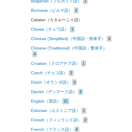
Bulgarian（ブルガリア語）
1
Burmese（ビルマ語）
2
Catalan（カタルーニャ語）
Chewa（チェワ語）
1
Chinese (Simplified)（中国語・簡体字）
4
Chinese (Traditional)（中国語・繁体字）
4
Croatian（クロアチア語）
1
Czech（チェコ語）
2
Dutch（オランダ語）
4
Danish（デンマーク語）
2
English（英語）
21
Estonian（エストニア語）
1
Finnish（フィンランド語）
2
French（フランス語）
6