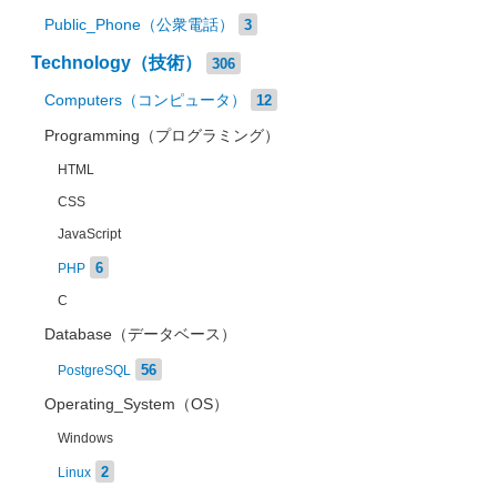
Public_Phone（公衆電話）
3
Technology（技術）
306
Computers（コンピュータ）
12
Programming（プログラミング）
HTML
CSS
JavaScript
6
PHP
C
Database（データベース）
56
PostgreSQL
Operating_System（OS）
Windows
2
Linux