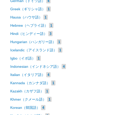
German（ドイツ語）
4
Greek（ギリシャ語）
1
Hausa（ハウサ語）
1
Hebrew（ヘブライ語）
1
Hindi（ヒンディー語）
3
Hungarian（ハンガリー語）
1
Icelandic（アイスランド語）
1
Igbo（イボ語）
1
Indonesian（インドネシア語）
4
Italian（イタリア語）
4
Kannada（カンナダ語）
1
Kazakh（カザフ語）
1
Khmer（クメール語）
1
Korean（韓国語）
4