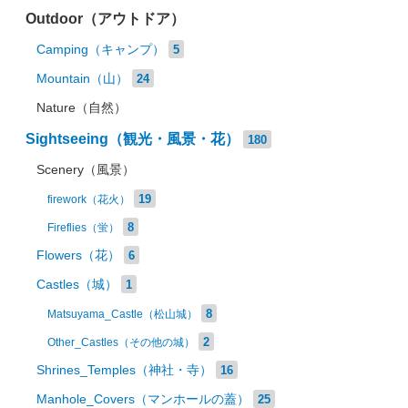
Outdoor（アウトドア）
Camping（キャンプ）
5
Mountain（山）
24
Nature（自然）
Sightseeing（観光・風景・花）
180
Scenery（風景）
19
firework（花火）
8
Fireflies（蛍）
Flowers（花）
6
Castles（城）
1
8
Matsuyama_Castle（松山城）
2
Other_Castles（その他の城）
Shrines_Temples（神社・寺）
16
Manhole_Covers（マンホールの蓋）
25