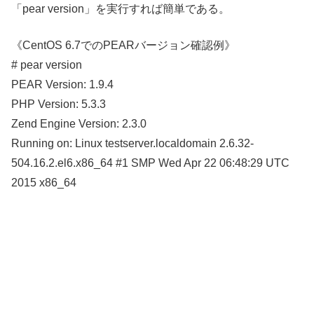
「pear version」を実行すれば簡単である。
《CentOS 6.7でのPEARバージョン確認例》
# pear version
PEAR Version: 1.9.4
PHP Version: 5.3.3
Zend Engine Version: 2.3.0
Running on: Linux testserver.localdomain 2.6.32-
504.16.2.el6.x86_64 #1 SMP Wed Apr 22 06:48:29 UTC
2015 x86_64