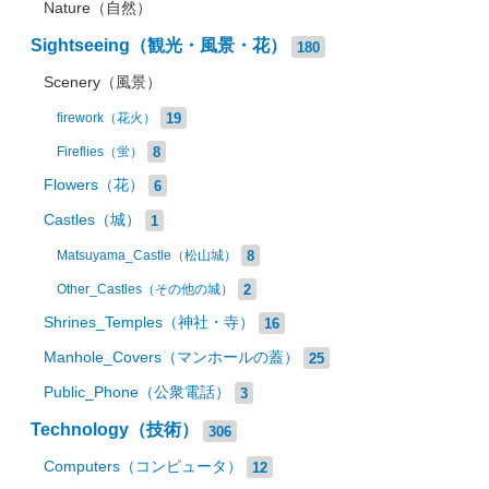
Nature（自然）
Sightseeing（観光・風景・花）
180
Scenery（風景）
19
firework（花火）
8
Fireflies（蛍）
Flowers（花）
6
Castles（城）
1
8
Matsuyama_Castle（松山城）
2
Other_Castles（その他の城）
Shrines_Temples（神社・寺）
16
Manhole_Covers（マンホールの蓋）
25
Public_Phone（公衆電話）
3
Technology（技術）
306
Computers（コンピュータ）
12