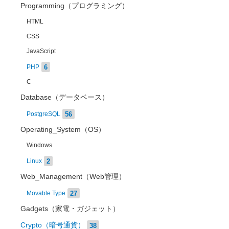
Programming（プログラミング）
HTML
CSS
JavaScript
6
PHP
C
Database（データベース）
56
PostgreSQL
Operating_System（OS）
Windows
2
Linux
Web_Management（Web管理）
27
Movable Type
Gadgets（家電・ガジェット）
Crypto（暗号通貨）
38