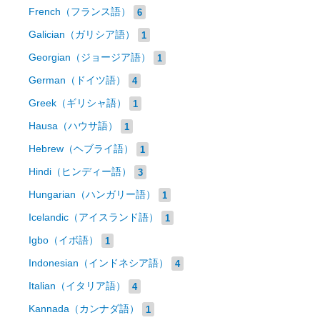
French（フランス語）
6
Galician（ガリシア語）
1
Georgian（ジョージア語）
1
German（ドイツ語）
4
Greek（ギリシャ語）
1
Hausa（ハウサ語）
1
Hebrew（ヘブライ語）
1
Hindi（ヒンディー語）
3
Hungarian（ハンガリー語）
1
Icelandic（アイスランド語）
1
Igbo（イボ語）
1
Indonesian（インドネシア語）
4
Italian（イタリア語）
4
Kannada（カンナダ語）
1