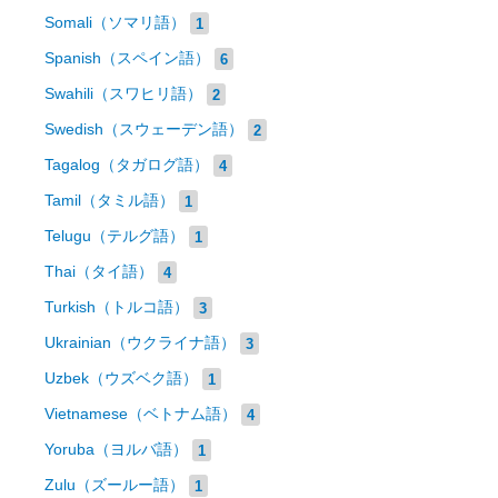
Somali（ソマリ語）
1
Spanish（スペイン語）
6
Swahili（スワヒリ語）
2
Swedish（スウェーデン語）
2
Tagalog（タガログ語）
4
Tamil（タミル語）
1
Telugu（テルグ語）
1
Thai（タイ語）
4
Turkish（トルコ語）
3
Ukrainian（ウクライナ語）
3
Uzbek（ウズベク語）
1
Vietnamese（ベトナム語）
4
Yoruba（ヨルバ語）
1
Zulu（ズールー語）
1