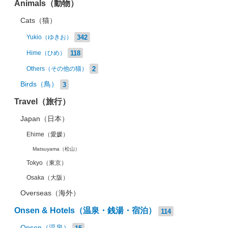
Animals（動物）
Cats（猫）
342
Yukio（ゆきお）
118
Hime（ひめ）
2
Others（その他の猫）
Birds（鳥）
3
Travel（旅行）
Japan（日本）
Ehime（愛媛）
Matsuyama（松山）
Tokyo（東京）
Osaka（大阪）
Overseas（海外）
Onsen & Hotels（温泉・銭湯・宿泊）
114
Onsen（温泉）
15