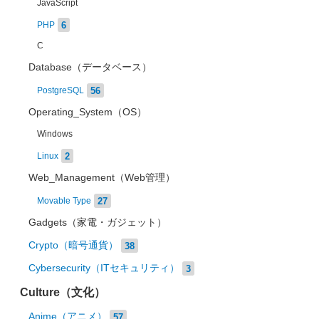
JavaScript
6
PHP
C
Database（データベース）
56
PostgreSQL
Operating_System（OS）
Windows
2
Linux
Web_Management（Web管理）
27
Movable Type
Gadgets（家電・ガジェット）
Crypto（暗号通貨）
38
Cybersecurity（ITセキュリティ）
3
Culture（文化）
Anime（アニメ）
57