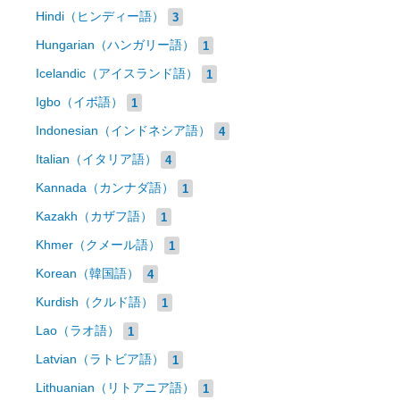
Hindi（ヒンディー語）
3
Hungarian（ハンガリー語）
1
Icelandic（アイスランド語）
1
Igbo（イボ語）
1
Indonesian（インドネシア語）
4
Italian（イタリア語）
4
Kannada（カンナダ語）
1
Kazakh（カザフ語）
1
Khmer（クメール語）
1
Korean（韓国語）
4
Kurdish（クルド語）
1
Lao（ラオ語）
1
Latvian（ラトビア語）
1
Lithuanian（リトアニア語）
1