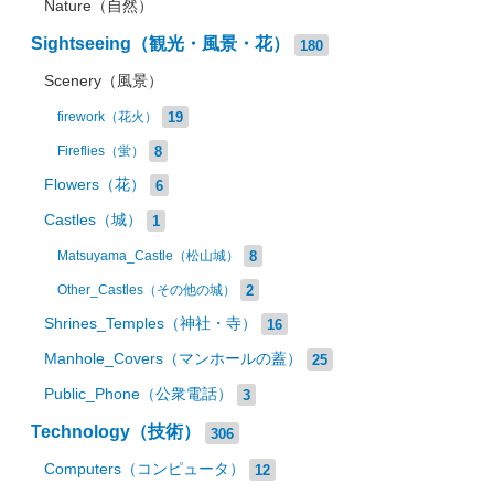
Nature（自然）
Sightseeing（観光・風景・花）
180
Scenery（風景）
19
firework（花火）
8
Fireflies（蛍）
Flowers（花）
6
Castles（城）
1
8
Matsuyama_Castle（松山城）
2
Other_Castles（その他の城）
Shrines_Temples（神社・寺）
16
Manhole_Covers（マンホールの蓋）
25
Public_Phone（公衆電話）
3
Technology（技術）
306
Computers（コンピュータ）
12