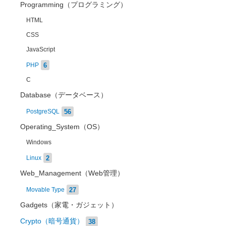
Programming（プログラミング）
HTML
CSS
JavaScript
6
PHP
C
Database（データベース）
56
PostgreSQL
Operating_System（OS）
Windows
2
Linux
Web_Management（Web管理）
27
Movable Type
Gadgets（家電・ガジェット）
Crypto（暗号通貨）
38