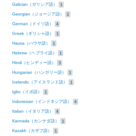
Galician（ガリシア語）
1
Georgian（ジョージア語）
1
German（ドイツ語）
4
Greek（ギリシャ語）
1
Hausa（ハウサ語）
1
Hebrew（ヘブライ語）
1
Hindi（ヒンディー語）
3
Hungarian（ハンガリー語）
1
Icelandic（アイスランド語）
1
Igbo（イボ語）
1
Indonesian（インドネシア語）
4
Italian（イタリア語）
4
Kannada（カンナダ語）
1
Kazakh（カザフ語）
1