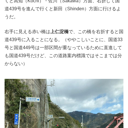
くと高知（Kochi）・佐川（Sakawa）方面、右折して国
道439号を進んで行くと新田（Shinden）方面に行けるよ
うだ。
右手に見える赤い橋は
上仁淀橋
で、この橋を右折すると国
道439号に入ることになる。（ややこしいことに、国道33
号と国道449号は一部区間が重なっているために直進して
も国道439号だけど、この道路案内標識ではそこまでは分
からない）