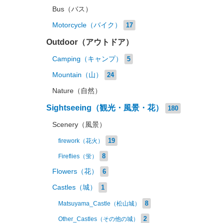
Bus（バス）
Motorcycle（バイク）
17
Outdoor（アウトドア）
Camping（キャンプ）
5
Mountain（山）
24
Nature（自然）
Sightseeing（観光・風景・花）
180
Scenery（風景）
19
firework（花火）
8
Fireflies（蛍）
Flowers（花）
6
Castles（城）
1
8
Matsuyama_Castle（松山城）
2
Other_Castles（その他の城）