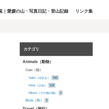
覧｜愛媛の山・写真日記・登山記録
リンク集
カテゴリ
Animals（動物）
Cats（猫）
342
Yukio（ゆきお）
118
Hime（ひめ）
2
Others（その他の猫）
Birds（鳥）
3
Travel（旅行）