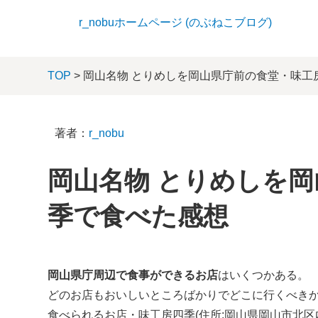
r_nobuホームページ (のぶねこブログ)
TOP
> 岡山名物 とりめしを岡山県庁前の食堂・味
著者：
r_nobu
岡山名物 とりめしを
季で食べた感想
岡山県庁周辺で食事ができるお店
はいくつかある。
どのお店もおいしいところばかりでどこに行くべき
食べられるお店・味工房四季(住所:岡山県岡山市北区内山