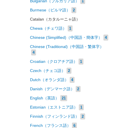
Bulgarian（ブルガリア語）
1
Burmese（ビルマ語）
2
Catalan（カタルーニャ語）
Chewa（チェワ語）
1
Chinese (Simplified)（中国語・簡体字）
4
Chinese (Traditional)（中国語・繁体字）
4
Croatian（クロアチア語）
1
Czech（チェコ語）
2
Dutch（オランダ語）
4
Danish（デンマーク語）
2
English（英語）
21
Estonian（エストニア語）
1
Finnish（フィンランド語）
2
French（フランス語）
6