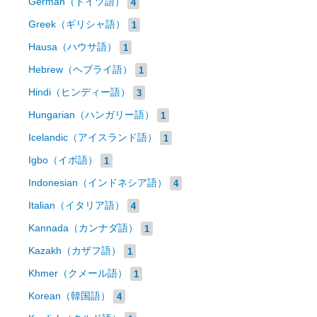
German（ドイツ語）
4
Greek（ギリシャ語）
1
Hausa（ハウサ語）
1
Hebrew（ヘブライ語）
1
Hindi（ヒンディー語）
3
Hungarian（ハンガリー語）
1
Icelandic（アイスランド語）
1
Igbo（イボ語）
1
Indonesian（インドネシア語）
4
Italian（イタリア語）
4
Kannada（カンナダ語）
1
Kazakh（カザフ語）
1
Khmer（クメール語）
1
Korean（韓国語）
4