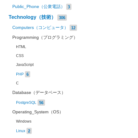
Public_Phone（公衆電話）
3
Technology（技術）
306
Computers（コンピュータ）
12
Programming（プログラミング）
HTML
CSS
JavaScript
6
PHP
C
Database（データベース）
56
PostgreSQL
Operating_System（OS）
Windows
2
Linux