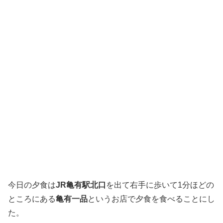
今日の夕食は
JR亀有駅北口
を出て右手に歩いて1分ほどの
ところにある
亀有一品
というお店で夕食を食べることにし
た。