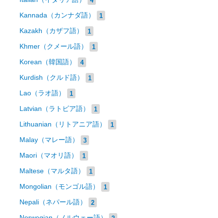
Kannada（カンナダ語）
1
Kazakh（カザフ語）
1
Khmer（クメール語）
1
Korean（韓国語）
4
Kurdish（クルド語）
1
Lao（ラオ語）
1
Latvian（ラトビア語）
1
Lithuanian（リトアニア語）
1
Malay（マレー語）
3
Maori（マオリ語）
1
Maltese（マルタ語）
1
Mongolian（モンゴル語）
1
Nepali（ネパール語）
2
Norwegian（ノルウェー語）
2