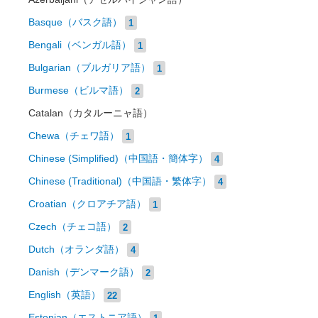
Basque（バスク語）
1
Bengali（ベンガル語）
1
Bulgarian（ブルガリア語）
1
Burmese（ビルマ語）
2
Catalan（カタルーニャ語）
Chewa（チェワ語）
1
Chinese (Simplified)（中国語・簡体字）
4
Chinese (Traditional)（中国語・繁体字）
4
Croatian（クロアチア語）
1
Czech（チェコ語）
2
Dutch（オランダ語）
4
Danish（デンマーク語）
2
English（英語）
22
Estonian（エストニア語）
1