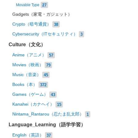
27
Movable Type
Gadgets（家電・ガジェット）
Crypto（暗号通貨）
38
Cybersecurity（ITセキュリティ）
3
Culture（文化）
Anime（アニメ）
57
Movies（映画）
79
Music（音楽）
45
Books（本）
372
Games（ゲーム）
43
Kanahei（カナヘイ）
15
Nintama_Rantarou（忍たま乱太郎）
1
Language_Learning（語学学習）
English（英語）
37