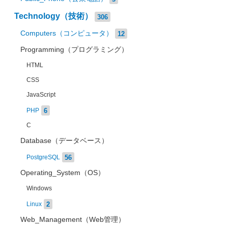
Technology（技術）
306
Computers（コンピュータ）
12
Programming（プログラミング）
HTML
CSS
JavaScript
6
PHP
C
Database（データベース）
56
PostgreSQL
Operating_System（OS）
Windows
2
Linux
Web_Management（Web管理）