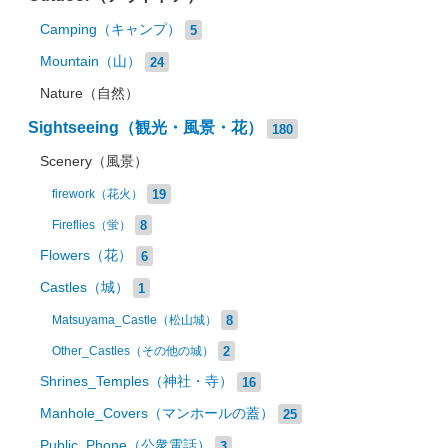
Camping（キャンプ）
5
Mountain（山）
24
Nature（自然）
Sightseeing（観光・風景・花）
180
Scenery（風景）
19
firework（花火）
8
Fireflies（蛍）
Flowers（花）
6
Castles（城）
1
8
Matsuyama_Castle（松山城）
2
Other_Castles（その他の城）
Shrines_Temples（神社・寺）
16
Manhole_Covers（マンホールの蓋）
25
Public_Phone（公衆電話）
3