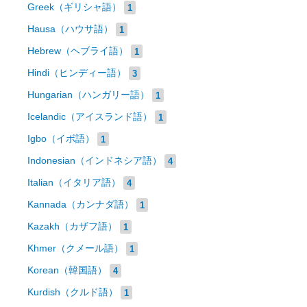
Greek（ギリシャ語）
1
Hausa（ハウサ語）
1
Hebrew（ヘブライ語）
1
Hindi（ヒンディー語）
3
Hungarian（ハンガリー語）
1
Icelandic（アイスランド語）
1
Igbo（イボ語）
1
Indonesian（インドネシア語）
4
Italian（イタリア語）
4
Kannada（カンナダ語）
1
Kazakh（カザフ語）
1
Khmer（クメール語）
1
Korean（韓国語）
4
Kurdish（クルド語）
1