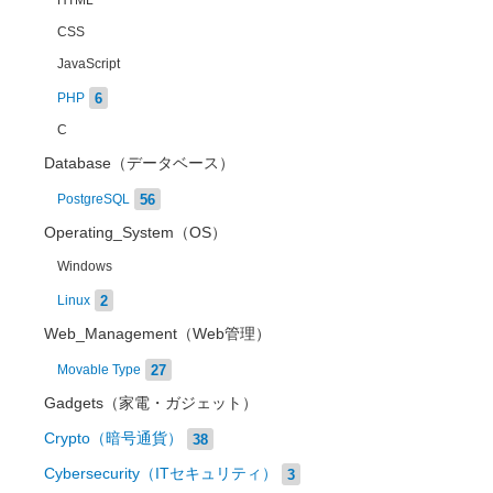
HTML
CSS
JavaScript
6
PHP
C
Database（データベース）
56
PostgreSQL
Operating_System（OS）
Windows
2
Linux
Web_Management（Web管理）
27
Movable Type
Gadgets（家電・ガジェット）
Crypto（暗号通貨）
38
Cybersecurity（ITセキュリティ）
3