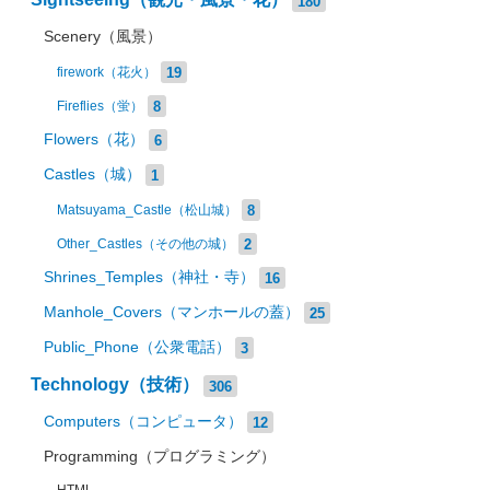
180
Scenery（風景）
19
firework（花火）
8
Fireflies（蛍）
Flowers（花）
6
Castles（城）
1
8
Matsuyama_Castle（松山城）
2
Other_Castles（その他の城）
Shrines_Temples（神社・寺）
16
Manhole_Covers（マンホールの蓋）
25
Public_Phone（公衆電話）
3
Technology（技術）
306
Computers（コンピュータ）
12
Programming（プログラミング）