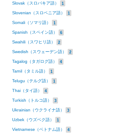
Slovak（スロバキア語）
1
Slovenian（スロベニア語）
1
Somali（ソマリ語）
1
Spanish（スペイン語）
6
Swahili（スワヒリ語）
2
Swedish（スウェーデン語）
2
Tagalog（タガログ語）
4
Tamil（タミル語）
1
Telugu（テルグ語）
1
Thai（タイ語）
4
Turkish（トルコ語）
3
Ukrainian（ウクライナ語）
3
Uzbek（ウズベク語）
1
Vietnamese（ベトナム語）
4