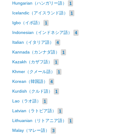
Hungarian（ハンガリー語）
1
Icelandic（アイスランド語）
1
Igbo（イボ語）
1
Indonesian（インドネシア語）
4
Italian（イタリア語）
4
Kannada（カンナダ語）
1
Kazakh（カザフ語）
1
Khmer（クメール語）
1
Korean（韓国語）
4
Kurdish（クルド語）
1
Lao（ラオ語）
1
Latvian（ラトビア語）
1
Lithuanian（リトアニア語）
1
Malay（マレー語）
3