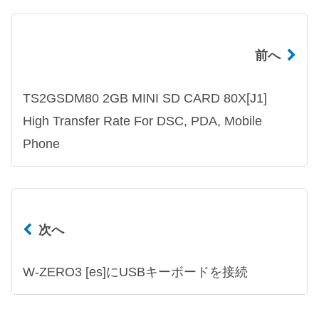
前へ
TS2GSDM80 2GB MINI SD CARD 80X[J1]
High Transfer Rate For DSC, PDA, Mobile
Phone
次へ
W-ZERO3 [es]にUSBキーボードを接続