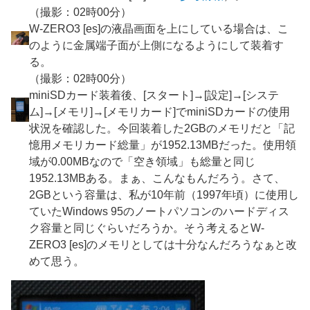
（撮影：02時00分）
W-ZERO3 [es]の液晶画面を上にしている場合は、こ
のように金属端子面が上側になるようにして装着す
る。
（撮影：02時00分）
miniSDカード装着後、[スタート]→[設定]→[システ
ム]→[メモリ]→[メモリカード]でminiSDカードの使用
状況を確認した。今回装着した2GBのメモリだと「記
憶用メモリカード総量」が1952.13MBだった。使用領
域が0.00MBなので「空き領域」も総量と同じ
1952.13MBある。まぁ、こんなもんだろう。さて、
2GBという容量は、私が10年前（1997年頃）に使用し
ていたWindows 95のノートパソコンのハードディス
ク容量と同じぐらいだろうか。そう考えるとW-
ZERO3 [es]のメモリとしては十分なんだろうなぁと改
めて思う。