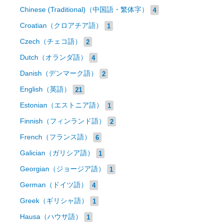
Chinese (Traditional)（中国語・繁体字）
4
Croatian（クロアチア語）
1
Czech（チェコ語）
2
Dutch（オランダ語）
4
Danish（デンマーク語）
2
English（英語）
21
Estonian（エストニア語）
1
Finnish（フィンランド語）
2
French（フランス語）
6
Galician（ガリシア語）
1
Georgian（ジョージア語）
1
German（ドイツ語）
4
Greek（ギリシャ語）
1
Hausa（ハウサ語）
1