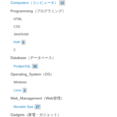
Computers（コンピュータ）
12
Programming（プログラミング）
HTML
CSS
JavaScript
6
PHP
C
Database（データベース）
56
PostgreSQL
Operating_System（OS）
Windows
2
Linux
Web_Management（Web管理）
27
Movable Type
Gadgets（家電・ガジェット）