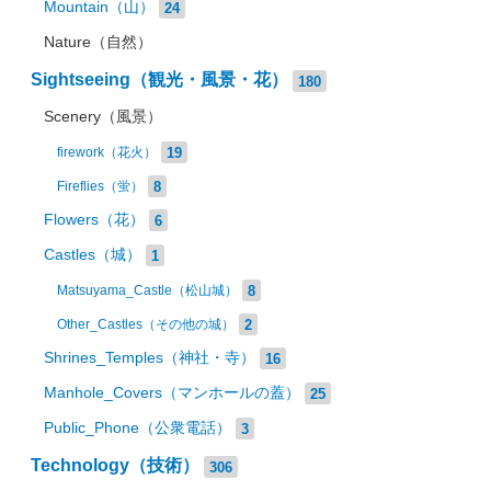
Mountain（山）
24
Nature（自然）
Sightseeing（観光・風景・花）
180
Scenery（風景）
19
firework（花火）
8
Fireflies（蛍）
Flowers（花）
6
Castles（城）
1
8
Matsuyama_Castle（松山城）
2
Other_Castles（その他の城）
Shrines_Temples（神社・寺）
16
Manhole_Covers（マンホールの蓋）
25
Public_Phone（公衆電話）
3
Technology（技術）
306