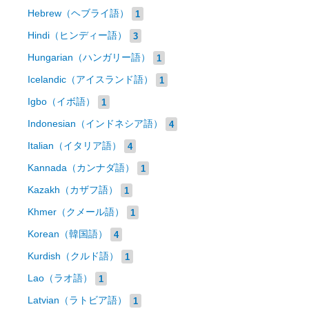
Hebrew（ヘブライ語）
1
Hindi（ヒンディー語）
3
Hungarian（ハンガリー語）
1
Icelandic（アイスランド語）
1
Igbo（イボ語）
1
Indonesian（インドネシア語）
4
Italian（イタリア語）
4
Kannada（カンナダ語）
1
Kazakh（カザフ語）
1
Khmer（クメール語）
1
Korean（韓国語）
4
Kurdish（クルド語）
1
Lao（ラオ語）
1
Latvian（ラトビア語）
1